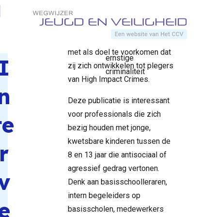
voor
Direct naar content
naar interventies gericht op
vroegtijdige
jonge kinderen met ernstig
Home
Documenten
voorkoming
Terug naar de startpagina
agressief of antisociaal gedrag
van
met als doel te voorkomen dat
ernstige
I
zij zich ontwikkelen tot plegers
criminaliteit
van High Impact Crimes.
n
Deze publicatie is interessant
voor professionals die zich
te
bezig houden met jonge,
kwetsbare kinderen tussen de
r
8 en 13 jaar die antisociaal of
agressief gedrag vertonen.
v
Denk aan basisschoolleraren,
intern begeleiders op
e
basisscholen, medewerkers