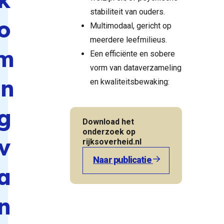
stabiliteit van ouders.
o
Multimodaal, gericht op
meerdere leefmilieus.
m
Een efficiënte en sobere
vorm van dataverzameling
in
en kwaliteitsbewaking:
g
Download het
onderzoek op
v
rijksoverheid.nl
Naar publicatie
a
n