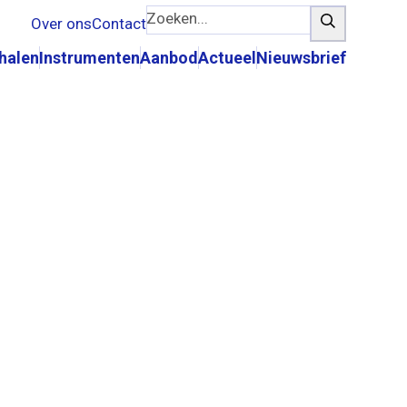
Zoeken...
Zoeken
Over ons
Contact
rhalen
Instrumenten
Aanbod
Actueel
Nieuwsbrief