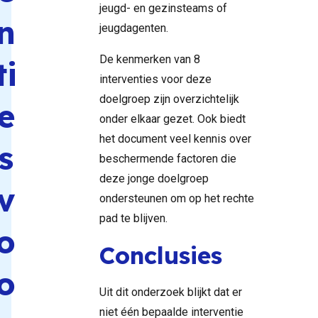
jeugd- en gezinsteams of
n
jeugdagenten.
De kenmerken van 8
ti
interventies voor deze
doelgroep zijn overzichtelijk
e
onder elkaar gezet. Ook biedt
het document veel kennis over
s
beschermende factoren die
deze jonge doelgroep
v
ondersteunen om op het rechte
pad te blijven.
o
Conclusies
o
Uit dit onderzoek blijkt dat er
niet één bepaalde interventie