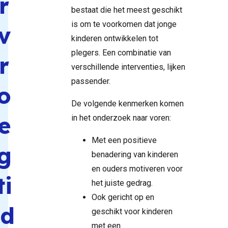
r
bestaat die het meest geschikt
is om te voorkomen dat jonge
v
kinderen ontwikkelen tot
plegers. Een combinatie van
r
verschillende interventies, lijken
passender.
o
De volgende kenmerken komen
e
in het onderzoek naar voren:
Met een positieve
g
benadering van kinderen
en ouders motiveren voor
ti
het juiste gedrag.
Ook gericht op en
jd
geschikt voor kinderen
met een