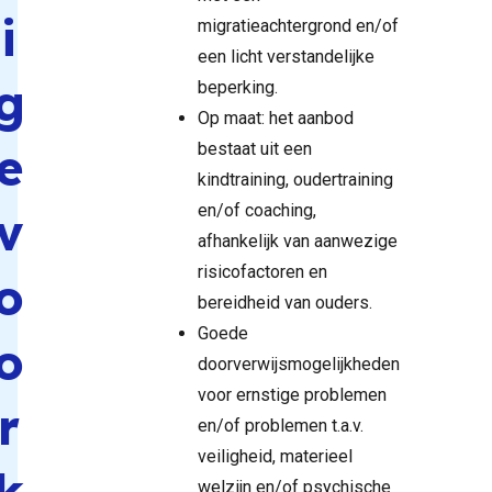
i
migratieachtergrond en/of
een licht verstandelijke
g
beperking.
Op maat: het aanbod
e
bestaat uit een
kindtraining, oudertraining
en/of coaching,
v
afhankelijk van aanwezige
risicofactoren en
o
bereidheid van ouders.
Goede
o
doorverwijsmogelijkheden
voor ernstige problemen
r
en/of problemen t.a.v.
veiligheid, materieel
k
welzijn en/of psychische