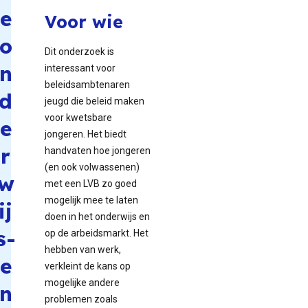
e
Voor wie
o
Dit onderzoek is
n
interessant voor
beleidsambtenaren
d
jeugd die beleid maken
voor kwetsbare
e
jongeren. Het biedt
r
handvaten hoe jongeren
(en ook volwassenen)
w
met een LVB zo goed
mogelijk mee te laten
ij
doen in het onderwijs en
s-
op de arbeidsmarkt. Het
hebben van werk,
e
verkleint de kans op
mogelijke andere
n
problemen zoals