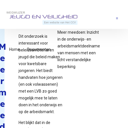
Direct naar content
Terug naar de startpagina
Menu
Meer meedoen: Inzicht
Dit onderzoek is
in de onderwijs- en
interessant voor
M
arbeidsmarktdeelname
Home
Documenten
beleidsambtenaren
van mensen met een
e
jeugd die beleid maken
licht verstandelijke
voor kwetsbare
e
beperking
jongeren. Het biedt
handvaten hoe jongeren
r
(en ook volwassenen)
m
met een LVB zo goed
mogelijk mee te laten
e
doen in het onderwijs en
op de arbeidsmarkt.
e
Het blijkt dat in de
d