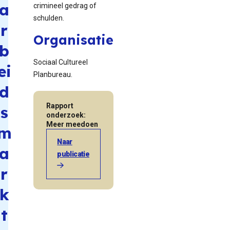
a
crimineel gedrag of
schulden.
r
Organisatie
b
Sociaal Cultureel
ei
Planbureau.
d
Rapport
s
onderzoek:
Meer meedoen
m
Naar
a
publicatie
r
k
t