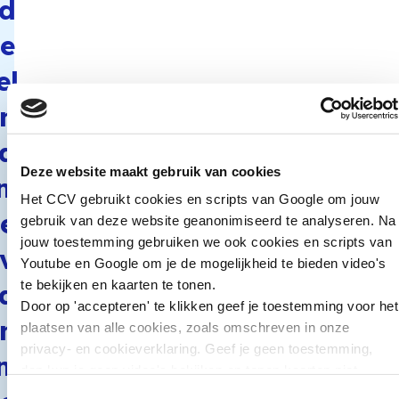
d
e
el
n
a
Deze website maakt gebruik van cookies
m
Het CCV gebruikt cookies en scripts van Google om jouw
e
gebruik van deze website geanonimiseerd te analyseren. Na
jouw toestemming gebruiken we ook cookies en scripts van
v
Youtube en Google om je de mogelijkheid te bieden video's
te bekijken en kaarten te tonen.
a
Door op 'accepteren' te klikken geef je toestemming voor het
n
plaatsen van alle cookies, zoals omschreven in onze
privacy- en cookieverklaring. Geef je geen toestemming,
m
dan kun je geen video's bekijken en tonen kaarten niet.
Toestemmingsselectie