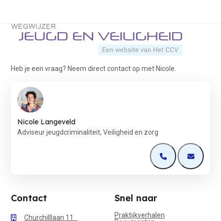
Terug naar de startpagina
Heb je een vraag? Neem direct contact op met Nicole.
Nicole Langeveld
Adviseur jeugdcriminaliteit, Veiligheid en zorg
Open de contactp
Open de 
Contact
Snel naar
Praktijkverhalen
Churchilllaan 11