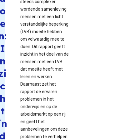
steeds complexer
o
wordende samenleving
mensen met een licht
e
verstandelijke beperking
(LVB) moeite hebben
n:
om volwaardig mee te
I
doen. Dit rapport geeft
inzicht in het deel van de
n
mensen met een LVB
dat moeite heeft met
zi
leren en werken.
c
Daarnaast zet het
rapport de ervaren
h
problemen in het
onderwijs en op de
t
arbeidsmarkt op een rij
in
en geeft het
aanbevelingen om deze
d
problemen te verhelpen.