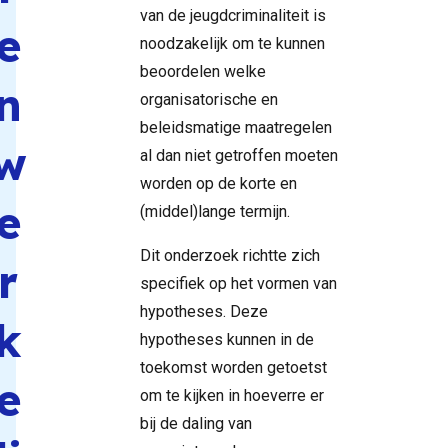
van de jeugdcriminaliteit is
e
noodzakelijk om te kunnen
beoordelen welke
n
organisatorische en
beleidsmatige maatregelen
w
al dan niet getroffen moeten
worden op de korte en
e
(middel)lange termijn.
Dit onderzoek richtte zich
r
specifiek op het vormen van
hypotheses. Deze
k
hypotheses kunnen in de
toekomst worden getoetst
e
om te kijken in hoeverre er
bij de daling van