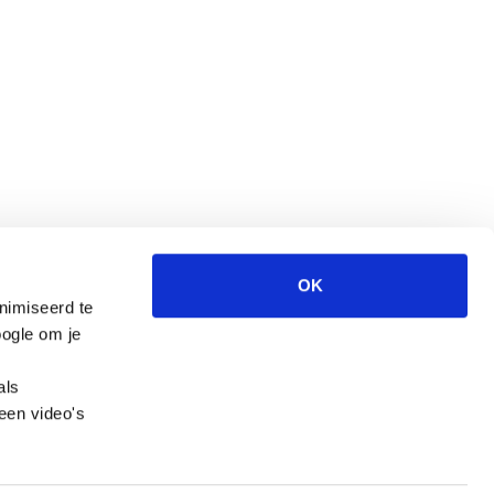
OK
nimiseerd te
Wegwijzer Jeugd en Veiligheid is een website
ogle om je
van het CCV.
als
een video's