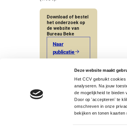
Download of bestel
het onderzoek op
de website van
Bureau Beke
Naar
publicatie
Terug naar de startpagina
Deze website maakt gebru
Het CCV gebruikt cookies 
analyseren. Na jouw toes
Heb je een vraag? Neem direct contact op met Nicole.
de mogelijkheid te bieden v
Door op 'accepteren' te kl
omschreven in onze privac
Nicole Langeveld
bekijken en tonen kaarten 
Adviseur jeugdcriminaliteit, Veiligheid en zo