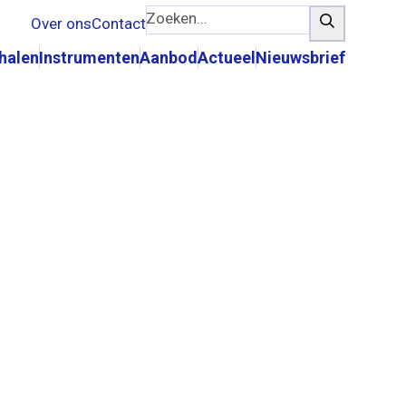
Zoeken...
Zoeken
Over ons
Contact
rhalen
Instrumenten
Aanbod
Actueel
Nieuwsbrief