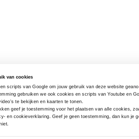
Contact
Snel naar
ik van cookies
en scripts van Google om jouw gebruik van deze website geano
Praktijkverhalen
Churchilllaan 11
Documenten
temming gebruiken we ook cookies en scripts van Youtube en Go
3527 GV Utrecht
ideo's te bekijken en kaarten te tonen.
jeugd@hetccv.nl
ikken geef je toestemming voor het plaatsen van alle cookies, zo
06 - 103 20 372
y- en cookieverklaring. Geef je geen toestemming, dan kun je g
niet.
rg