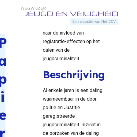
werkelijkheid
Direct naar content
Bervoets hebben onderzocht
welke hypotheses zich
Terug naar de startpagina
lenen voor nader onderzoek
naar de invloed van
P
registratie-effecten op het
dalen van de
a
jeugdcriminaliteit.
Beschrijving
p
Al enkele jaren is een daling
i
waarneembaar in de door
politie en Justitie
e
geregistreerde
jeugdcriminaliteit. Inzicht in
r
de oorzaken van de daling