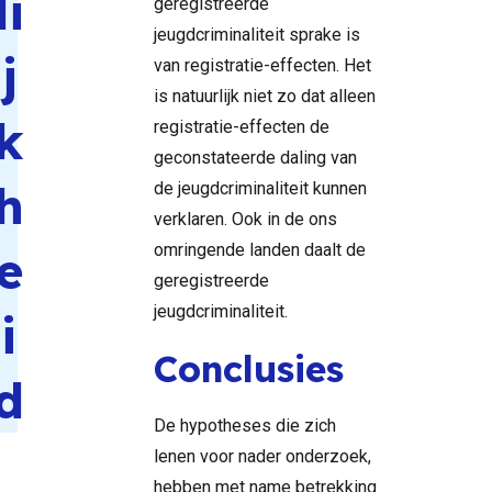
li
geregistreerde
jeugdcriminaliteit sprake is
j
van registratie-effecten. Het
is natuurlijk niet zo dat alleen
k
registratie-effecten de
geconstateerde daling van
h
de jeugdcriminaliteit kunnen
verklaren. Ook in de ons
omringende landen daalt de
e
geregistreerde
jeugdcriminaliteit.
i
Conclusies
d
De hypotheses die zich
lenen voor nader onderzoek,
hebben met name betrekking