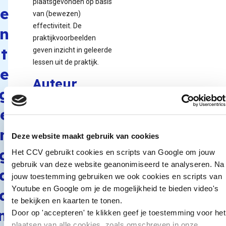
plaatsgevonden op basis
e
van (bewezen)
effectiviteit. De
n
praktijkvoorbeelden
t
geven inzicht in geleerde
lessen uit de praktijk.
e
Auteur
g
Rozetta Meijer.
e
Organisatie
n
Deze website maakt gebruik van cookies
Kennisplatform Integratie
g
Het CCV gebruikt cookies en scripts van Google om jouw
& Samenleving (KIS).
gebruik van deze website geanonimiseerd te analyseren. Na
a
jouw toestemming gebruiken we ook cookies en scripts van
Youtube en Google om je de mogelijkheid te bieden video's
a
Download de
te bekijken en kaarten te tonen.
publicatie op de
n:
website van KIS
Door op 'accepteren' te klikken geef je toestemming voor het
plaatsen van alle cookies, zoals omschreven in onze