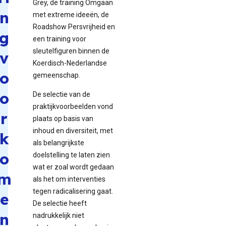
Grey, de training Omgaan
n
met extreme ideeën, de
Roadshow Persvrijheid en
g
een training voor
sleutelfiguren binnen de
v
Koerdisch-Nederlandse
o
gemeenschap.
o
De selectie van de
praktijkvoorbeelden vond
r
plaats op basis van
inhoud en diversiteit, met
k
als belangrijkste
o
doelstelling te laten zien
wat er zoal wordt gedaan
m
als het om interventies
tegen radicalisering gaat.
e
De selectie heeft
n
nadrukkelijk niet