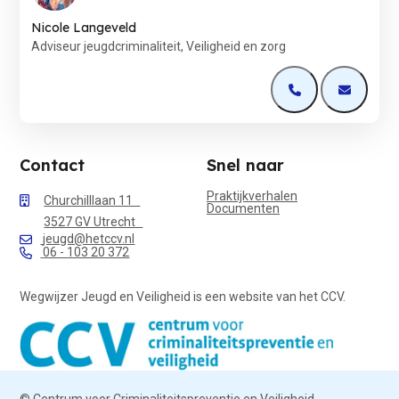
Nicole Langeveld
Adviseur jeugdcriminaliteit, Veiligheid en zorg
Open de contactp
Open de 
Contact
Snel naar
Praktijkverhalen
Churchilllaan 11
Documenten
3527 GV Utrecht
jeugd@hetccv.nl
06 - 103 20 372
Wegwijzer Jeugd en Veiligheid is een website van het CCV.