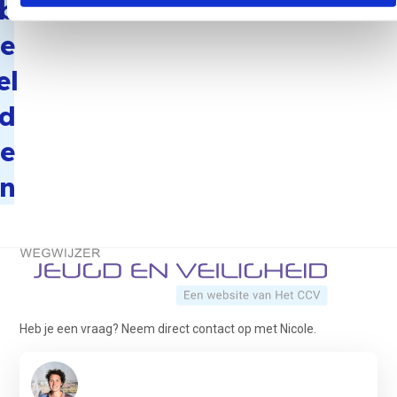
b
e
el
d
e
n
Terug naar de startpagina
Heb je een vraag? Neem direct contact op met Nicole.