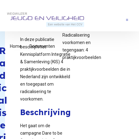
Direct naar content
Terug naar de startpagina
Menu
Radicalisering
In deze publicatie
voorkomen en
Home
Documenten
beschrijft het
R
tegengaan: 4
Kennisplatform Integratie
praktijkvoorbeelden
a
& Samenleving (KIS) 4
praktijkvoorbeelden die in
d
Nederland zijn ontwikkeld
en toegepast om
ic
radicalisering te
al
voorkomen.
is
Beschrijving
e
Het gaat om de
campagne Dare to be
ri