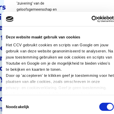
‘zuivering’ van de
rs
geloofsgemeenschap en
it
de maatschappij.
ei
Salafisten vormen een
minderheid onder de
t
Deze website maakt gebruik van cookies
soennitische moslims in
Nederland. Het precieze
Het CCV gebruikt cookies en scripts van Google om jouw
e
aantal aanhangers van
gebruik van deze website geanonimiseerd te analyseren. Na
n
het salafisme is niet vast
jouw toestemming gebruiken we ook cookies en scripts van
te stellen vanwege de
Youtube en Google om je de mogelijkheid te bieden video's
d
diversiteit en diffuse
te bekijken en kaarten te tonen.
begrenzing van de
Door op 'accepteren' te klikken geef je toestemming voor het
y
stromingen. Het
plaatsen van alle cookies, zoals omschreven in onze
n
salafisme is intern
privacy- en cookieverklaring. Geef je geen toestemming,
gefragmenteerd door het
dan kun je geen video's bekijken en tonen kaarten niet.
a
ontbreken van een
Toestemmingsselectie
centrale autoriteit en
m
Noodzakelijk
verschillen van mening.