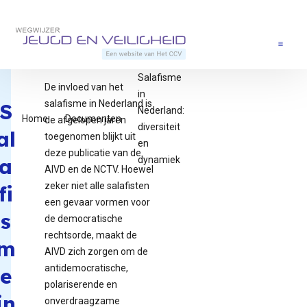
Direct naar content
Terug naar de startpagina
Menu
Salafisme
De invloed van het
in
salafisme in Nederland is
S
Nederland:
Home
Documenten
de afgelopen jaren
diversiteit
al
toegenomen blijkt uit
en
deze publicatie van de
a
dynamiek
AIVD en de NCTV. Hoewel
zeker niet alle salafisten
fi
een gevaar vormen voor
s
de democratische
rechtsorde, maakt de
m
AIVD zich zorgen om de
antidemocratische,
e
polariserende en
in
onverdraagzame