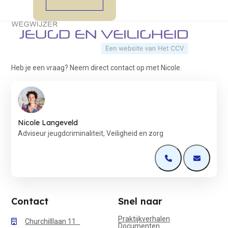
Terug naar de startpagina
Heb je een vraag? Neem direct contact op met Nicole.
Nicole Langeveld
Adviseur jeugdcriminaliteit, Veiligheid en zorg
Open de contactp
Open de 
Contact
Snel naar
Praktijkverhalen
Churchilllaan 11
Documenten