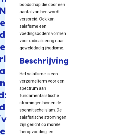
boodschap die door een
N
aantal van hen wordt
verspreid. Ook kan
e
salafisme een
d
voedingsbodem vormen
voor radicalisering naar
e
gewelddadig jihadisme.
rl
Beschrijving
a
Het salafisme is een
n
verzamelterm voor een
spectrum aan
d:
fundamentalistische
stromingen binnen de
d
soennitische islam. De
iv
salafistische stromingen
zijn gericht op morele
e
‘heropvoeding’ en