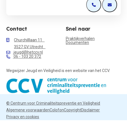
Open de contactp
Open de 
Contact
Snel naar
Praktijkverhalen
Churchilllaan 11
Documenten
3527 GV Utrecht
jeugd@hetccv.nl
06 - 103 20 372
Wegwijzer Jeugd en Veiligheid is een website van het CCV.
© Centrum voor Criminaliteitspreventie en Veiligheid
Algemene voorwaarden
Colofon
Copyright
Disclaimer
Privacy en cookies