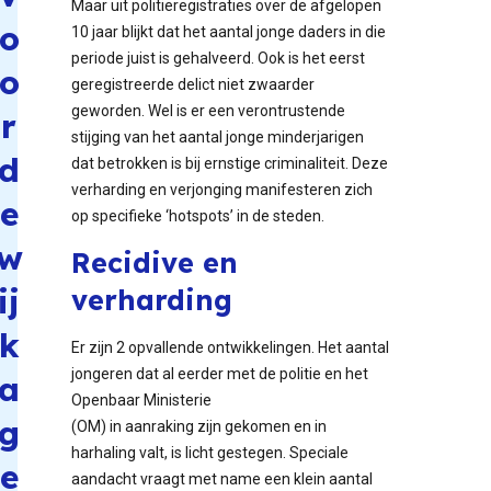
Maar uit politieregistraties over de afgelopen
o
10 jaar blijkt dat het aantal jonge daders in die
periode juist is gehalveerd. Ook is het eerst
o
geregistreerde delict niet zwaarder
geworden. Wel is er een verontrustende
r
stijging van het aantal jonge minderjarigen
d
dat betrokken is bij ernstige criminaliteit. Deze
verharding en verjonging manifesteren zich
e
op specifieke ‘hotspots’ in de steden.
w
Recidive en
ij
verharding
k
Er zijn 2 opvallende ontwikkelingen. Het aantal
jongeren dat al eerder met de politie en het
a
Openbaar Ministerie
g
(OM) in aanraking zijn gekomen en in
harhaling valt, is licht gestegen. Speciale
e
aandacht vraagt met name een klein aantal