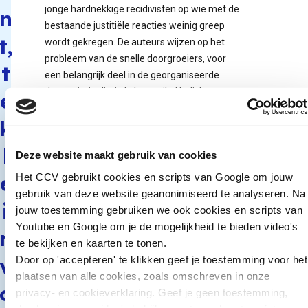
jonge hardnekkige recidivisten op wie met de
n
bestaande justitiële reacties weinig greep
t,
wordt gekregen. De auteurs wijzen op het
probleem van de snelle doorgroeiers, voor
t
een belangrijk deel in de georganiseerde
drugscriminaliteit. In het artikel belichten ze
e
enkele kenmerkende aspecten van deze
k
doorgroeiers, waaronder hun intelligente,
calculerende, strategische en professionele
l
Deze website maakt gebruik van cookies
gedrag.
e
Het CCV gebruikt cookies en scripts van Google om jouw
Een andere zorgelijke trend is die van
gebruik van deze website geanonimiseerd te analyseren. Na
verharding. Deze verharding heeft met name
i
jouw toestemming gebruiken we ook cookies en scripts van
te maken met de drugscriminaliteit en het
Youtube en Google om je de mogelijkheid te bieden video's
n
(wapen)geweld dat daarbij ‘hoort’. In het
te bekijken en kaarten te tonen.
artikel gaan de auteurs in op de
v
Door op 'accepteren' te klikken geef je toestemming voor het
betrokkenheid van jonge criminelen bij deze
plaatsen van alle cookies, zoals omschreven in onze
trend. Ook besteden ze aandacht aan de
o
privacy- en cookieverklaring. Geef je geen toestemming,
ontwikkeling en het (territoriale) geweld van