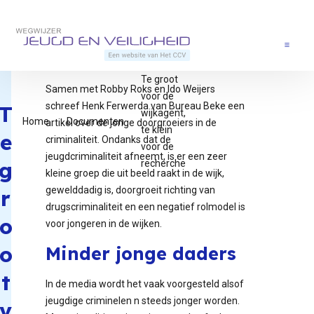
Direct naar content
Terug naar de startpagina
Menu
Te groot
Samen met Robby Roks en Ido Weijers
voor de
schreef Henk Ferwerda van Bureau Beke een
T
wijkagent,
Home
Documenten
artikel over de jonge doorgroeiers in de
te klein
e
criminaliteit. Ondanks dat de
voor de
jeugdcriminaliteit afneemt, is er een zeer
g
recherche
kleine groep die uit beeld raakt in de wijk,
gewelddadig is, doorgroeit richting van
r
drugscriminaliteit en een negatief rolmodel is
o
voor jongeren in de wijken.
o
Minder jonge daders
t
In de media wordt het vaak voorgesteld alsof
jeugdige criminelen n steeds jonger worden.
v