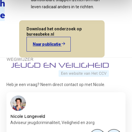
h
leven radicaal anders in te richten.
e
Download het onderzoek op
bureaubeke.nl
Naar publicatie
Terug naar de startpagina
Heb je een vraag? Neem direct contact op met Nicole.
Nicole Langeveld
Adviseur jeugdcriminaliteit, Veiligheid en zorg