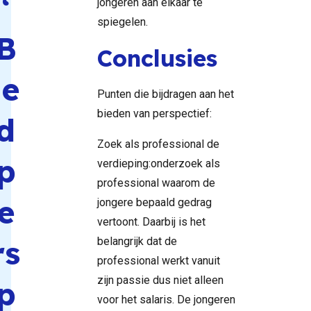
‘
jongeren aan elkaar te
spiegelen.
B
Conclusies
ie
Punten die bijdragen aan het
bieden van perspectief:
d
Zoek als professional de
p
verdieping:onderzoek als
professional waarom de
e
jongere bepaald gedrag
vertoont. Daarbij is het
rs
belangrijk dat de
professional werkt vanuit
zijn passie dus niet alleen
p
voor het salaris. De jongeren