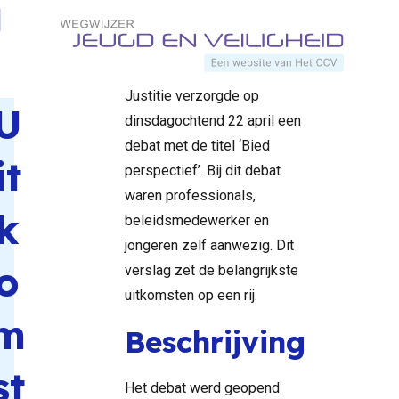
Home
Documenten
debat ‘Bied
Direct naar content
Risicojeugd en
perspectief’
Jeugdgroepen van het
Terug naar de startpagina
ministerie van Veiligheid en
Justitie verzorgde op
U
dinsdagochtend 22 april een
debat met de titel ‘Bied
it
perspectief’. Bij dit debat
waren professionals,
k
beleidsmedewerker en
jongeren zelf aanwezig. Dit
o
verslag zet de belangrijkste
uitkomsten op een rij.
m
Beschrijving
st
Het debat werd geopend