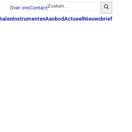
Zoeken...
Zoeken
Over ons
Contact
rhalen
Instrumenten
Aanbod
Actueel
Nieuwsbrief