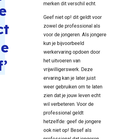
merken dit verschil echt.
e
Geef niet op! dit geldt voor
ct
zowel de professional als
voor de jongeren. Als jongere
ie
kun je bijvoorbeeld
werkervaring opdoen door
f’
het uitvoeren van
vrijwilligerswerk. Deze
ervaring kan je later juist
weer gebruiken om te laten
zien dat je jouw leven echt
wil verbeteren. Voor de
professional geldt
hetzelfde: geef de jongere
ook niet op! Besef als
professional dat jongeren