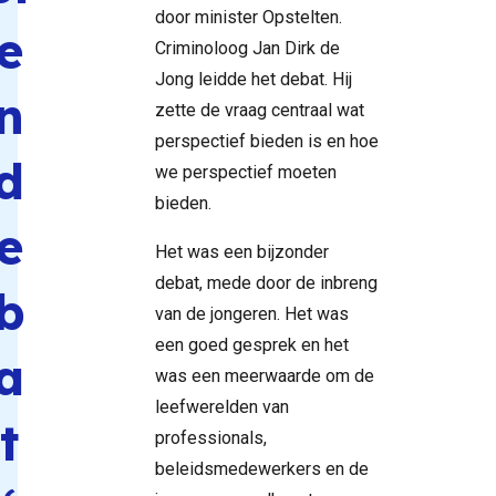
door minister Opstelten.
e
Criminoloog Jan Dirk de
Jong leidde het debat. Hij
n
zette de vraag centraal wat
perspectief bieden is en hoe
d
we perspectief moeten
bieden.
e
Het was een bijzonder
debat, mede door de inbreng
b
van de jongeren. Het was
een goed gesprek en het
a
was een meerwaarde om de
leefwerelden van
t
professionals,
beleidsmedewerkers en de