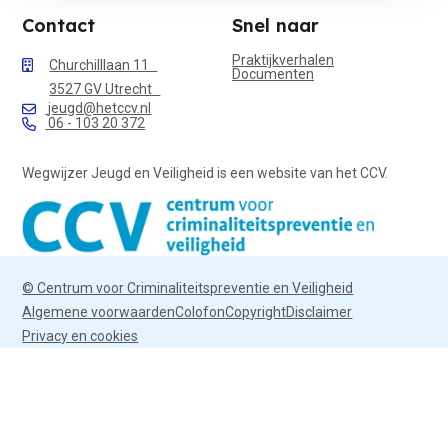
Contact
Snel naar
Praktijkverhalen
Churchilllaan 11
Documenten
3527 GV Utrecht
jeugd@hetccv.nl
06 - 103 20 372
Wegwijzer Jeugd en Veiligheid is een website van het CCV.
© Centrum voor Criminaliteitspreventie en Veiligheid
Algemene voorwaarden
Colofon
Copyright
Disclaimer
Privacy en cookies