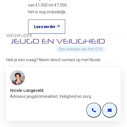
van €1.000 tot €7.500.
Het is nog onduidelijk…
Lees verder
Terug naar de startpagina
Heb je een vraag? Neem direct contact op met Nicole.
Nicole Langeveld
Adviseur jeugdcriminaliteit, Veiligheid en zorg
Open de contactp
Open de 