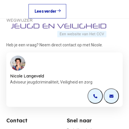
Lees verder
Terug naar de startpagina
Heb je een vraag? Neem direct contact op met Nicole.
Nicole Langeveld
Adviseur jeugdcriminaliteit, Veiligheid en zorg
Open de contactp
Open de 
Contact
Snel naar