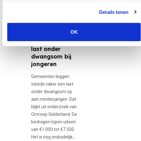
30 juni 2026
Details tonen
12-minners,
Adolescente...
OK
Gemeenten
gebruiken vaker
last onder
dwangsom bij
jongeren
Gemeenten leggen
steeds vaker een last
onder dwangsom op
aan minderjarigen. Dat
blijkt uit onderzoek van
Omroep Gelderland. De
bedragen lopen uiteen
van €1.000 tot €7.500.
Het is nog onduidelijk…