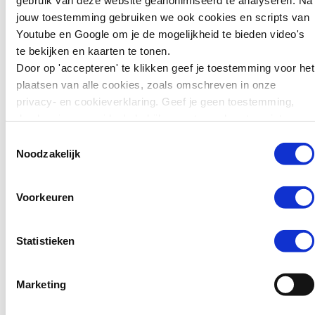
de routekaart
jouw toestemming gebruiken we ook cookies en scripts van
Samenwerken bij online
Zweden wil jonge
Youtube en Google om je de mogelijkheid te bieden video's
jeugdcriminaliteit >>
tieners die ernstige
te bekijken en kaarten te tonen.
misdrijven plegen
Door op 'accepteren' te klikken geef je toestemming voor het
zwaarder kunnen
plaatsen van alle cookies, zoals omschreven in onze
straffen. Jongeren van
privacy- en cookieverklaring. Geef je geen toestemming,
15 tot en met 17 jaar
dan kun je geen video's bekijken en tonen kaarten niet.
kunnen daar sinds kort
in de gevangenis
Toestemmingsselectie
Noodzakelijk
terechtkomen in plaats
van…
Voorkeuren
Lees verder
Statistieken
Nieuws
Marketing