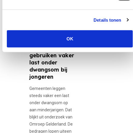
Details tonen
30 juni 2026
12-minners,
Adolescente...
OK
Gemeenten
gebruiken vaker
last onder
dwangsom bij
jongeren
Gemeenten leggen
steeds vaker een last
onder dwangsom op
aan minderjarigen. Dat
blijkt uit onderzoek van
Omroep Gelderland. De
bedragen lopen uiteen