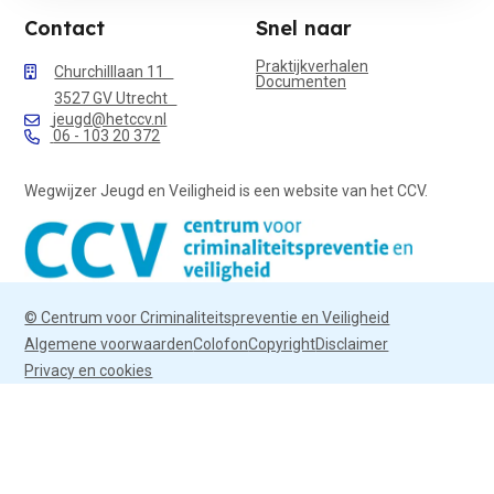
Contact
Snel naar
Praktijkverhalen
Churchilllaan 11
Documenten
3527 GV Utrecht
jeugd@hetccv.nl
06 - 103 20 372
Wegwijzer Jeugd en Veiligheid is een website van het CCV.
© Centrum voor Criminaliteitspreventie en Veiligheid
Algemene voorwaarden
Colofon
Copyright
Disclaimer
Privacy en cookies