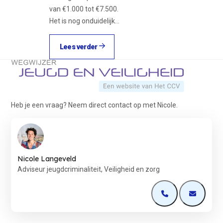
van €1.000 tot €7.500.
Het is nog onduidelijk…
Lees verder
Terug naar de startpagina
Heb je een vraag? Neem direct contact op met Nicole.
Nicole Langeveld
Adviseur jeugdcriminaliteit, Veiligheid en zorg
Open de contactp
Open de 