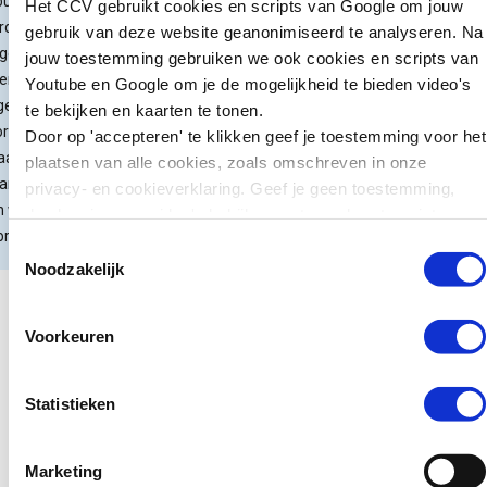
burg
Het CCV gebruikt cookies en scripts van Google om jouw
kunnen we leren
rden 2
gebruik van deze website geanonimiseerd te analyseren. Na
voor preventie?
ngens van
jouw toestemming gebruiken we ook cookies en scripts van
en 17 jaar
Youtube en Google om je de mogelijkheid te bieden video's
Zweden wil jonge
gepakt
te bekijken en kaarten te tonen.
tieners die ernstige
or
Door op 'accepteren' te klikken geef je toestemming voor het
misdrijven plegen
raatroven
plaatsen van alle cookies, zoals omschreven in onze
zwaarder kunnen
rbij ze
privacy- en cookieverklaring. Geef je geen toestemming,
straffen. Jongeren van
n wapen
dan kun je geen video's bekijken en tonen kaarten niet.
15 tot en met 17 jaar
ruikten.
Toestemmingsselectie
kunnen daar sinds kort
Noodzakelijk
in de gevangenis
terechtkomen in plaats
van…
Voorkeuren
Lees verder
Statistieken
Marketing
Nieuws