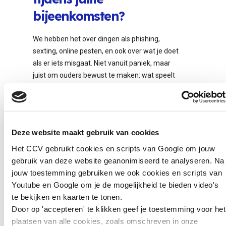
bijeenkomsten?
We hebben het over dingen als phishing,
sexting, online pesten, en ook over wat je doet
als er iets misgaat. Niet vanuit paniek, maar
juist om ouders bewust te maken: wat speelt
er, wat kun jij doen? En vooral: hoe blijf je in
gesprek met je kind? Ouders hoeven echt niet
alles te snappen van Snapchat of Roblox,
maar wel dat ze bereikbaar zijn.
Deze website maakt gebruik van cookies
Hoe ziet de opbouw van
Het CCV gebruikt cookies en scripts van Google om jouw
gebruik van deze website geanonimiseerd te analyseren. Na
het project er verder uit?
jouw toestemming gebruiken we ook cookies en scripts van
Youtube en Google om je de mogelijkheid te bieden video's
We zijn gestart met een algemene kick-
te bekijken en kaarten te tonen.
offbijeenkomst, waarbij we het bewust wat
Door op 'accepteren' te klikken geef je toestemming voor het
breder hielden. Ouders konden daar terecht
plaatsen van alle cookies, zoals omschreven in onze