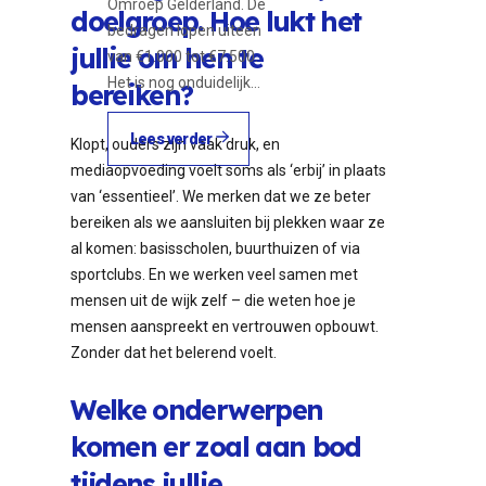
Omroep Gelderland. De
doelgroep. Hoe lukt het
bedragen lopen uiteen
jullie om hen te
van €1.000 tot €7.500.
Het is nog onduidelijk…
bereiken?
Lees verder
Klopt, ouders zijn vaak druk, en
mediaopvoeding voelt soms als ‘erbij’ in plaats
van ‘essentieel’. We merken dat we ze beter
bereiken als we aansluiten bij plekken waar ze
al komen: basisscholen, buurthuizen of via
sportclubs. En we werken veel samen met
mensen uit de wijk zelf – die weten hoe je
mensen aanspreekt en vertrouwen opbouwt.
Zonder dat het belerend voelt.
Welke onderwerpen
komen er zoal aan bod
tijdens jullie