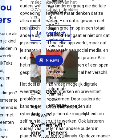
meedenksessie van het
rou
ouders willen hun kinderen graag die digitale
CCV-jeugdteam deelden
opvoeding meegeven, maar denken dat ze
ers
vier…
alles moeten weten – en dat is gewoon niet
realistisch. Kinderen groeien op in een totaal
Lees verder
kun je als
andere digitale wereld. Het gaat er niet om dat
r je kind
je precies weet hoe elke app werkt, maar dat
leiden in
je snapt wat de impact is van social media, en
wereld
dat je daar met je kind over kunt praten. Al is
Nieuws
TikToks,
het maar door interesse te tonen of een open
s,
gesprek te voeren – dat maakt al het verschil.
es en
Het doel is om zo vroeg mogelijk digitale
ne
weerbaarheid te versterken en preventief
2 juli 2026
eidingen?
problemen te voorkomen. Door ouders de
gemeente
kans te geven zich aan te melden als
Adolescentenstrafrecht,
erend is
cyberouder geef je hen de mogelijkheid om
Jeugdcrim...
en met
zelf hun ideeën uit te werken. Ook luisteren
eenten
Zweden wil
ouders vaak beter naar andere ouders in
lem,
jonge tieners
plaats van naar professionals. Op deze manier
ands