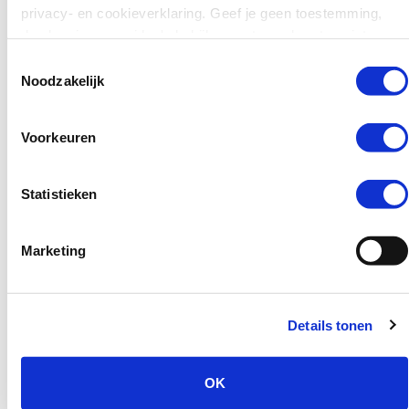
met vragen over schermtijd, instellingen op
privacy- en cookieverklaring. Geef je geen toestemming,
apps, maar ook over serieuzere thema’s zoals
dan kun je geen video's bekijken en tonen kaarten niet.
online grooming, sextortion en online pesten.
Toestemmingsselectie
Daarna hebben we de focus wat versmald:
Noodzakelijk
ouders die interesse hadden konden zich
aanmelden als cyberouder. Met deze groep
ouders willen we graag verder bouwen en in
Voorkeuren
gesprek. We onderzoeken welke rol de
cyberouders precies willen hebben. Kunnen ze
Statistieken
misschien een gastles geven op de school van
hun kinderen? Willen ze het onderwerp ter
sprake brengen op een ouderavond? Of
Marketing
kunnen ze relevante informatie verspreiden
onder andere ouders uit hun netwerk? De
bijeenkomsten zelf zijn op laagdrempelige
Details tonen
plekken zoals buurthuizen of basisscholen.
Daarnaast bieden we ook webinars aan, voor
ouders die liever online meedoen of wat
OK
minder tijd hebben.