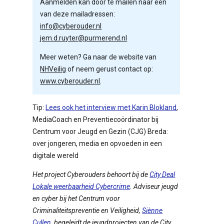
Aanmelden kan door te mailen naar een
van deze mailadressen:
info@cyberouder.nl
jem.d.ruyter@purmerend.nl
Meer weten? Ga naar de website van
NHVeilig
of neem gerust contact op:
www.cyberouder.nl
.
Tip:
Lees ook het interview met Karin Blokland
,
MediaCoach en Preventiecoördinator bij
Centrum voor Jeugd en Gezin (CJG) Breda:
over jongeren, media en opvoeden in een
digitale wereld
Het project Cyberouders behoort bij de
City Deal
Lokale weerbaarheid Cybercrime
. Adviseur jeugd
en cyber bij het Centrum voor
Criminaliteitspreventie en Veiligheid,
Siènne
Cullen
, begeleidt de jeugdprojecten van de City