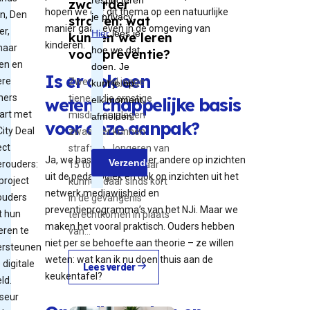
zwaarder
hopen we dat dit thema op een natuurlijke
n, Den
straffen: wat
manier gaat leven in de omgeving van
er,
kunnen we leren
kinderen.
maar
voor preventie?
en en
Is er ook een
ere
Zweden wil jonge
ners
tieners die ernstige
wetenschappelijke basis
art met
misdrijven plegen
voor deze aanpak?
City Deal
zwaarder kunnen
ect
straffen. Jongeren van
Ja, we baseren ons onder andere op inzichten
rouders:
15 tot en met 17 jaar
uit de pedagogiek en ook op inzichten uit het
project
kunnen daar sinds kort
netwerk mediawijsheid en
ouders
in de gevangenis
preventieprogramma’s van het NJi. Maar we
t hun
terechtkomen in plaats
maken het vooral praktisch. Ouders hebben
eren te
van…
niet per se behoefte aan theorie – ze willen
ersteunen
weten: wat kan ik nu doen thuis aan de
 digitale
Lees verder
keukentafel?
ld.
seur