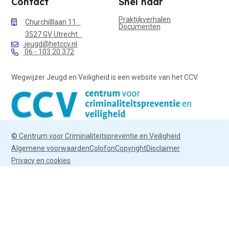
Contact
Snel naar
Praktijkverhalen
Churchilllaan 11
Documenten
3527 GV Utrecht
jeugd@hetccv.nl
06 - 103 20 372
Wegwijzer Jeugd en Veiligheid is een website van het CCV.
© Centrum voor Criminaliteitspreventie en Veiligheid
Algemene voorwaarden
Colofon
Copyright
Disclaimer
Privacy en cookies