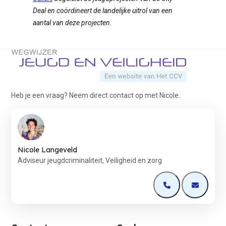
Deal en coördineert de landelijke uitrol van een
aantal van deze projecten.
Terug naar de startpagina
Heb je een vraag? Neem direct contact op met Nicole.
Nicole Langeveld
Adviseur jeugdcriminaliteit, Veiligheid en zorg
Open de contactp
Open de 