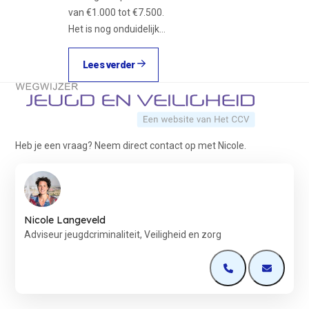
van €1.000 tot €7.500.
Het is nog onduidelijk…
Lees verder
Terug naar de startpagina
Heb je een vraag? Neem direct contact op met Nicole.
Nicole Langeveld
Adviseur jeugdcriminaliteit, Veiligheid en zorg
Open de contactp
Open de 