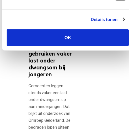
Details tonen
30 juni 2026
12-minners,
Adolescente...
OK
Gemeenten
gebruiken vaker
last onder
dwangsom bij
jongeren
Gemeenten leggen
steeds vaker een last
onder dwangsom op
aan minderjarigen. Dat
blijkt uit onderzoek van
Omroep Gelderland. De
bedragen lopen uiteen