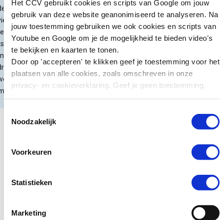
Het CCV gebruikt cookies en scripts van Google om jouw
kunnen we leren
erwijs. Dat is het
gebruik van deze website geanonimiseerd te analyseren. Na
Bron:
Nederlands Jeugdinstituut
voor preventie?
ies van de
jouw toestemming gebruiken we ook cookies en scripts van
eringscommissaris
Youtube en Google om je de mogelijkheid te bieden video's
Zweden wil jonge
sueel
te bekijken en kaarten te tonen.
tieners die ernstige
nsoverschrijdend
Door op 'accepteren' te klikken geef je toestemming voor het
misdrijven plegen
rag en seksueel
plaatsen van alle cookies, zoals omschreven in onze
zwaarder kunnen
eld Mariëtte
privacy- en cookieverklaring. Geef je geen toestemming,
straffen. Jongeren van
mer.
dan kun je geen video's bekijken en tonen kaarten niet.
15 tot en met 17 jaar
Toestemmingsselectie
kunnen daar sinds kort
Noodzakelijk
in de gevangenis
terechtkomen in plaats
van…
Voorkeuren
Lees verder
Statistieken
Marketing
Nieuws