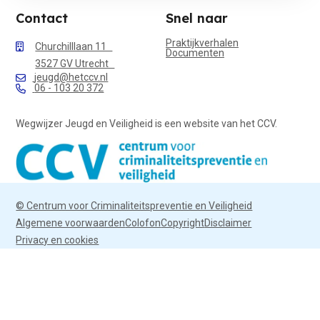
Contact
Snel naar
Praktijkverhalen
Churchilllaan 11
Documenten
3527 GV Utrecht
jeugd@hetccv.nl
06 - 103 20 372
Wegwijzer Jeugd en Veiligheid is een website van het CCV.
© Centrum voor Criminaliteitspreventie en Veiligheid
Algemene voorwaarden
Colofon
Copyright
Disclaimer
Privacy en cookies