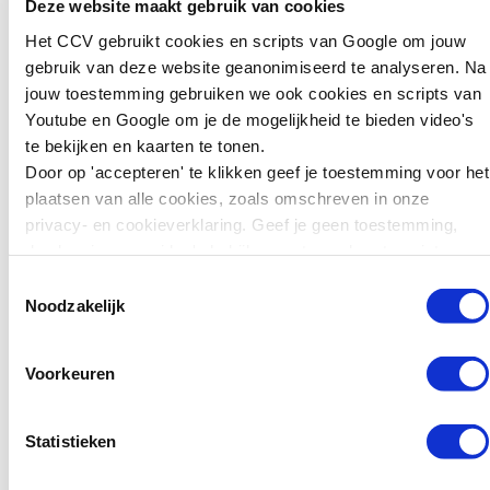
Deze website maakt gebruik van cookies
gevonden in meldingen bij
30 juni 2026
Het CCV gebruikt cookies en scripts van Google om jouw
zorg- en
12-minners,
gebruik van deze website geanonimiseerd te analyseren. Na
ondersteuningsteams.
Adolescente...
jouw toestemming gebruiken we ook cookies en scripts van
Geen effect gevonden op
Gemeenten
Youtube en Google om je de mogelijkheid te bieden video's
herkennen en extern
gebruiken vaker
te bekijken en kaarten te tonen.
melden: het onderzoek laat
last onder
Door op 'accepteren' te klikken geef je toestemming voor het
geen toename zien in het
dwangsom bij
plaatsen van alle cookies, zoals omschreven in onze
herkennen van signalen of
jongeren
privacy- en cookieverklaring. Geef je geen toestemming,
in externe meldingen.
dan kun je geen video's bekijken en tonen kaarten niet.
Effect is tijdelijk: zes
Gemeenten leggen
Toestemmingsselectie
maanden na de training zijn
steeds vaker een last
Noodzakelijk
de gemeten effecten
onder dwangsom op
verdwenen.
aan minderjarigen. Dat
Zeer positieve waardering:
blijkt uit onderzoek van
Voorkeuren
95% vond dat de training
Omroep Gelderland. De
aan de verwachtingen
bedragen lopen uiteen
Statistieken
voldeed en 98,6% zou deze
van €1.000 tot €7.500.
aanbevelen.
Het is nog onduidelijk…