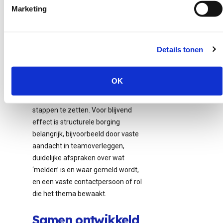
Marketing
Game heeft
Lees verder
structurele
borging nodig
Details tonen
Onder mijn ogen
werkt vooral als
OK
aanjager: het brengt zorgen
sneller op tafel en helpt om intern
stappen te zetten. Voor blijvend
effect is structurele borging
belangrijk, bijvoorbeeld door vaste
aandacht in teamoverleggen,
duidelijke afspraken over wat
‘melden’ is en waar gemeld wordt,
en een vaste contactpersoon of rol
die het thema bewaakt.
Samen ontwikkeld