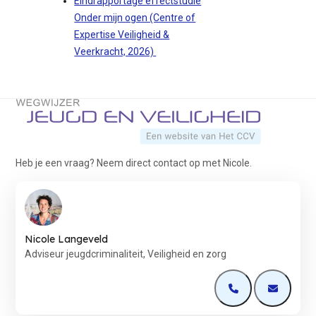
Eindrapportage effectstudie
Onder mijn ogen (Centre of
Expertise Veiligheid &
Veerkracht, 2026)
Terug naar de startpagina
Heb je een vraag? Neem direct contact op met Nicole.
Nicole Langeveld
Adviseur jeugdcriminaliteit, Veiligheid en zorg
Open de contactp
Open de 