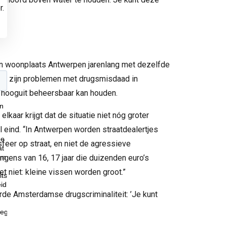
r.
ijn woonplaats Antwerpen jarenlang met dezelfde
am zijn problemen met drugsmisdaad in
 hooguit beheersbaar kan houden.
 elkaar krijgt dat de situatie niet nóg groter
l eind. “In Antwerpen worden straatdealertjes
feer op straat, en niet de agressieve
ngens van 16, 17 jaar die duizenden euro’s
t niet: kleine vissen worden groot.”
rde Amsterdamse drugscriminaliteit: ’Je kunt