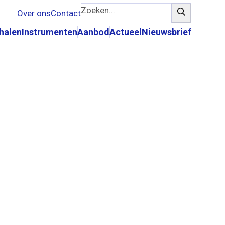
Zoeken...
Zoeken
Over ons
Contact
rhalen
Instrumenten
Aanbod
Actueel
Nieuwsbrief