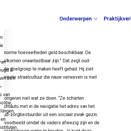
 vorig jaar met 9% daalde, zo geven de
rde drugscriminaliteit en de aantrekkingskracht
Onderwerpen
Praktijkve
e
Submenu:
en
de
 er enorme hoeveelheden geld beschikbaar. De
 volkomen onaantastbaar zijn.” Dat zegt oud-
van
et de doelgroep te maken heeft gehad. Hij ziet
eugd &
iminele straatcultuur die nauw verweven is met
uim zo’n
a-
s van
e jongeren niet wat ze doen. “Ze schieten
litie,
luchtauto met in de navigatie het adres van het
llingen,
oud-zorgbestuurder uit een sociaal zwak gezin.
 en
Bijvoorbeeld omdat de vaders afwezig zijn en de
stituten
t hoofd boven water te houden. Je kunt deze