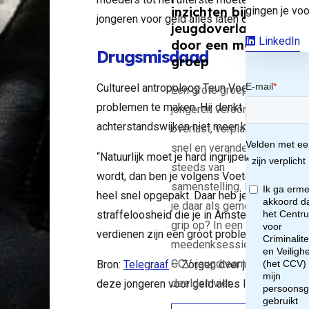
evi
gingen je voo
inzichten bij
jongeren voor geld alles laten doen.”
jeugdoverlast
 in
LinkedIn
door een mobiele
Drugsmisdaad
groep
st
Cultureel antropoloog Teun Voeten had in z
Een grote groep
problemen te maken. Hij denkt dat Amsterd
jongeren veroorzaakt
da
achterstandswijken niet meer kan oplossen,
overlast, verplaatst zich
snel en verandert
se
“Natuurlijk moet je hard ingrijpen.” Als je voor
steeds van
wordt, dan ben je volgens Voeten al een hee
samenstelling. Hoe krijg
heel snel opgepakt. Daar heb je een betere s
hte
je daar als gemeente
straffeloosheid die je in Amsterdam ziet. Jo
grip op? In een
verdienen zijn een groot probleem. En vergee
tan
meedenksessie van het
CCV-jeugdteam
Bron:
Telegraaf
– Zorgen over jeugd in keiha
wij
deelden vier…
deze jongeren voor geld alles laten doen’