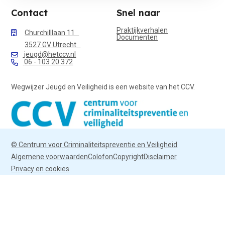
Contact
Snel naar
Praktijkverhalen
Churchilllaan 11
Documenten
3527 GV Utrecht
jeugd@hetccv.nl
06 - 103 20 372
Wegwijzer Jeugd en Veiligheid is een website van het CCV.
© Centrum voor Criminaliteitspreventie en Veiligheid
Algemene voorwaarden
Colofon
Copyright
Disclaimer
Privacy en cookies