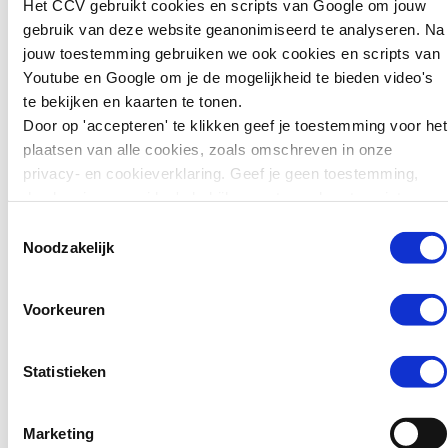
gedragsdeskundige
“Het zou
Het CCV gebruikt cookies en scripts van Google om jouw
kunnen we leren
te simpel zijn om te denken
gebruik van deze website geanonimiseerd te analyseren. Na
voor preventie?
dat drill music alle ellende
jouw toestemming gebruiken we ook cookies en scripts van
veroorzaakt.”
Youtube en Google om je de mogelijkheid te bieden video's
Zweden wil jonge
te bekijken en kaarten te tonen.
tieners die ernstige
Door op 'accepteren' te klikken geef je toestemming voor het
Dossier 'School en
misdrijven plegen
plaatsen van alle cookies, zoals omschreven in onze
veiligheid'
zwaarder kunnen
privacy- en cookieverklaring. Geef je geen toestemming,
straffen. Jongeren van
dan kun je geen video's bekijken en tonen kaarten niet.
15 tot en met 17 jaar
Toestemmingsselectie
kunnen daar sinds kort
Noodzakelijk
in de gevangenis
terechtkomen in plaats
van…
Voorkeuren
Lees verder
Statistieken
Marketing
Nieuws