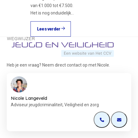
van €1.000 tot €7.500.
Het is nog onduidelijk…
Lees verder
Terug naar de startpagina
Heb je een vraag? Neem direct contact op met Nicole.
Nicole Langeveld
Adviseur jeugdcriminaliteit, Veiligheid en zorg
Open de contactp
Open de 