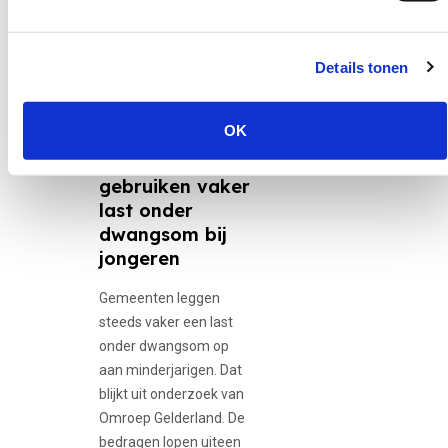
Details tonen
30 juni 2026
12-minners,
Adolescente...
OK
Gemeenten
gebruiken vaker
last onder
dwangsom bij
jongeren
Gemeenten leggen
steeds vaker een last
onder dwangsom op
aan minderjarigen. Dat
blijkt uit onderzoek van
Omroep Gelderland. De
bedragen lopen uiteen