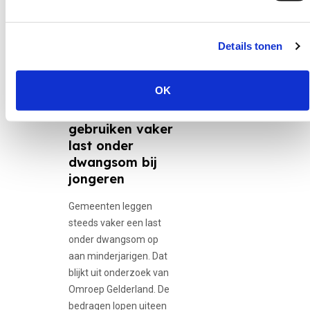
Details tonen
30 juni 2026
12-minners,
Adolescente...
OK
Gemeenten
gebruiken vaker
last onder
dwangsom bij
jongeren
Gemeenten leggen
steeds vaker een last
onder dwangsom op
aan minderjarigen. Dat
blijkt uit onderzoek van
Omroep Gelderland. De
bedragen lopen uiteen