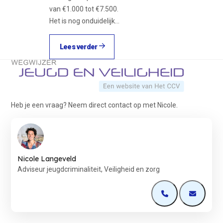
van €1.000 tot €7.500.
Het is nog onduidelijk…
Lees verder
Terug naar de startpagina
Heb je een vraag? Neem direct contact op met Nicole.
Nicole Langeveld
Adviseur jeugdcriminaliteit, Veiligheid en zorg
Open de contactp
Open de 