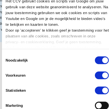
 omgeving
Het CCV gebruikt cookies en scripts van Google om jouw
kunnen we leren
ze veilige
gebruik van deze website geanonimiseerd te analyseren. Na
voor preventie?
g bestaat
jouw toestemming gebruiken we ook cookies en scripts van
iteiten
Youtube en Google om je de mogelijkheid te bieden video's
Zweden wil jonge
derwijs,
te bekijken en kaarten te tonen.
tieners die ernstige
rije tijd.
Door op 'accepteren' te klikken geef je toestemming voor het
misdrijven plegen
plaatsen van alle cookies, zoals omschreven in onze
zwaarder kunnen
privacy- en cookieverklaring. Geef je geen toestemming,
straffen. Jongeren van
dan kun je geen video's bekijken en tonen kaarten niet.
15 tot en met 17 jaar
Toestemmingsselectie
kunnen daar sinds kort
Noodzakelijk
in de gevangenis
terechtkomen in plaats
van…
Voorkeuren
Lees verder
Statistieken
Marketing
Nieuws