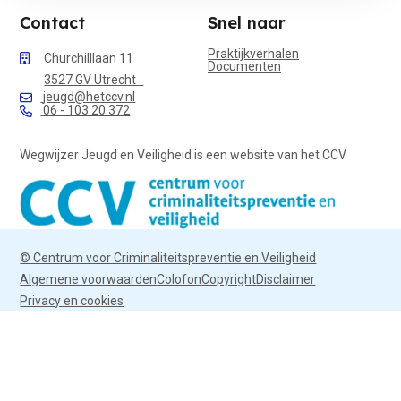
Contact
Snel naar
Praktijkverhalen
Churchilllaan 11
Documenten
3527 GV Utrecht
jeugd@hetccv.nl
06 - 103 20 372
Wegwijzer Jeugd en Veiligheid is een website van het CCV.
© Centrum voor Criminaliteitspreventie en Veiligheid
Algemene voorwaarden
Colofon
Copyright
Disclaimer
Privacy en cookies