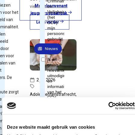
kiezen
Modelconvenant
vier…
n voor het
jeugdgroepaanpak
eld van
Lees verder
minaliteit.
den
beeld
 door
Nieuws
len voor
alen van
t
ers. De
2 juli 2026
oute zorgt
Adolescentenstrafrecht,
e
Jeugdcrim...
are
Zweden wil
’ voor,
jonge tieners
en na
zwaarder
Deze website maakt gebruik van cookies
n een
straffen: wat