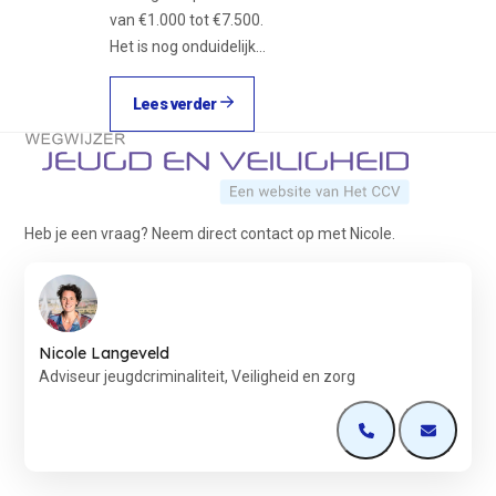
van €1.000 tot €7.500.
Het is nog onduidelijk…
Lees verder
Terug naar de startpagina
Heb je een vraag? Neem direct contact op met Nicole.
Nicole Langeveld
Adviseur jeugdcriminaliteit, Veiligheid en zorg
Open de contactp
Open de 