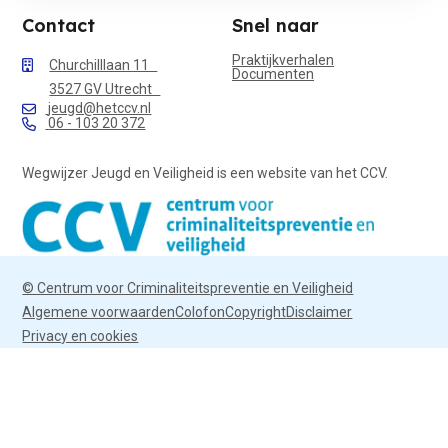
Contact
Snel naar
Praktijkverhalen
Churchilllaan 11
Documenten
3527 GV Utrecht
jeugd@hetccv.nl
06 - 103 20 372
Wegwijzer Jeugd en Veiligheid is een website van het CCV.
© Centrum voor Criminaliteitspreventie en Veiligheid
Algemene voorwaarden
Colofon
Copyright
Disclaimer
Privacy en cookies