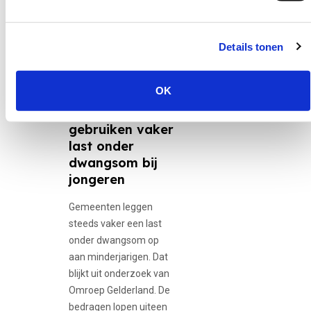
Details tonen
30 juni 2026
12-minners,
Adolescente...
OK
Gemeenten
gebruiken vaker
last onder
dwangsom bij
jongeren
Gemeenten leggen
steeds vaker een last
onder dwangsom op
aan minderjarigen. Dat
blijkt uit onderzoek van
Omroep Gelderland. De
bedragen lopen uiteen