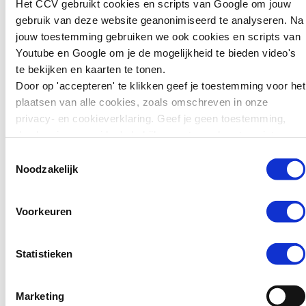
je in een 7-jarige en hoor en
Het CCV gebruikt cookies en scripts van Google om jouw
kunnen we leren
zie je hoe je ouders (ernstige)
gebruik van deze website geanonimiseerd te analyseren. Na
voor preventie?
ruzie maken. Deze simulatie
jouw toestemming gebruiken we ook cookies en scripts van
laat je beleven hoe het is om
Youtube en Google om je de mogelijkheid te bieden video's
Zweden wil jonge
als kind getuige te zijn van
te bekijken en kaarten te tonen.
tieners die ernstige
huiselijk geweld.
Door op 'accepteren' te klikken geef je toestemming voor het
misdrijven plegen
plaatsen van alle cookies, zoals omschreven in onze
zwaarder kunnen
privacy- en cookieverklaring. Geef je geen toestemming,
VR-simulatie
straffen. Jongeren van
dan kun je geen video's bekijken en tonen kaarten niet.
15 tot en met 17 jaar
Toestemmingsselectie
kunnen daar sinds kort
Noodzakelijk
in de gevangenis
terechtkomen in plaats
van…
Voorkeuren
Lees verder
Statistieken
Marketing
Nieuws