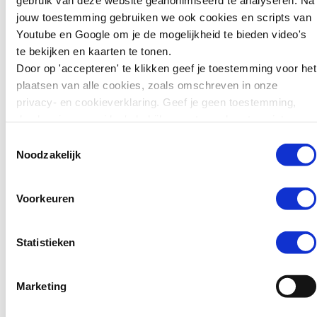
jouw toestemming gebruiken we ook cookies en scripts van
Begrip, contact en
Zweden wil jonge
Youtube en Google om je de mogelijkheid te bieden video's
tieners die ernstige
samenwerking
te bekijken en kaarten te tonen.
misdrijven plegen
Door op 'accepteren' te klikken geef je toestemming voor het
zwaarder kunnen
Beide hulpmiddelen zijn ontwikkeld
plaatsen van alle cookies, zoals omschreven in onze
straffen. Jongeren van
om ouders en professionals te
privacy- en cookieverklaring. Geef je geen toestemming,
15 tot en met 17 jaar
ondersteunen in het gesprek over
dan kun je geen video's bekijken en tonen kaarten niet.
kunnen daar sinds kort
de digitale leefwereld van
in de gevangenis
Toestemmingsselectie
jongeren. Een wereld die snel
Noodzakelijk
terechtkomen in plaats
verandert en waar begrip en
van…
contact belangrijker zijn dan ooit.
Voorkeuren
Emoji lijst
Lees verder
Smartphone contract
Statistieken
basisscholen
Nieuws
Marketing