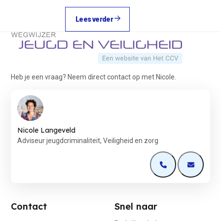
Lees verder
Terug naar de startpagina
Heb je een vraag? Neem direct contact op met Nicole.
Nicole Langeveld
Adviseur jeugdcriminaliteit, Veiligheid en zorg
Open de contactp
Open de 
Contact
Snel naar