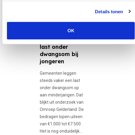
30 juni 2026
Details tonen
12-minners,
Adolescente...
OK
Gemeenten
gebruiken vaker
last onder
dwangsom bij
jongeren
Gemeenten leggen
steeds vaker een last
onder dwangsom op
aan minderjarigen. Dat
blijkt uit onderzoek van
Omroep Gelderland. De
bedragen lopen uiteen
van €1.000 tot €7.500.
Het is nog onduidelijk…