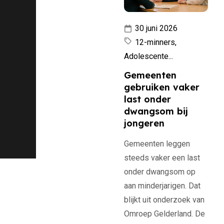
er. “De
ie van het
30 juni 2026
een harde
12-minners,
r zijn om
Adolescente...
en ‘het
Gemeenten
et uit
gebruiken vaker
t geld
last onder
 komt, we
dwangsom bij
jongeren
ervoor dat
ens niet
Gemeenten leggen
’.
steeds vaker een last
onder dwangsom op
aan minderjarigen. Dat
blijkt uit onderzoek van
Omroep Gelderland. De