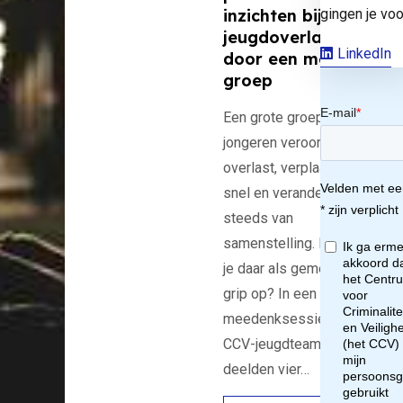
gingen je voo
inzichten bij
jeugdoverlast
at
LinkedIn
door een mobiele
groep
Een grote groep
jongeren veroorzaakt
en
overlast, verplaatst zich
snel en verandert
steeds van
samenstelling. Hoe krijg
for
je daar als gemeente
grip op? In een
tie
meedenksessie van het
CCV-jeugdteam
er
deelden vier…