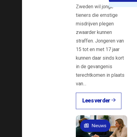
Zweden wil jonge
eeft als
tieners die ernstige
t veel
misdrijven plegen
tie over
zwaarder kunnen
anwas in
straffen. Jongeren van
15 tot en met 17 jaar
minaliteit,
kunnen daar sinds kort
 landt
in de gevangenis
. Het
terechtkomen in plaats
ar
van…
ie
 lector
Lees verder
minaliteit
k de Jong
Nieuws
mee te
p de