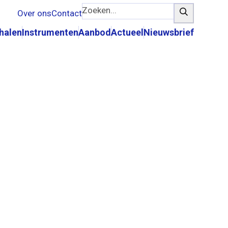
Zoeken...
Zoeken
Over ons
Contact
rhalen
Instrumenten
Aanbod
Actueel
Nieuwsbrief