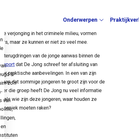
 zin van informatie over de kinderen van deze
tot de volgende generatie boeven. Echter, die
Onderwerpen
Praktijkve
e
 focus van het LP, dus die informatie landt
de verjonging in het criminele milieu, vormen
Submenu:
en
ers, maar ze kunnen er niet zo veel mee.
de
et terugdringen van de jonge aanwas binnen de
rapport
dat De Jong schreef ter afsluiting van
van
ector praktische aanbevelingen. In een van zijn
eugd &
l aan dat sommige jongeren te groot zijn voor de
uim zo’n
Over die groep heeft De Jong nu veel informatie
a-
n als wie zijn deze jongeren, waar houden ze
s van
 in paniek moeten raken?
litie,
llingen,
 en
stituten