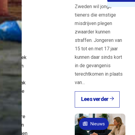
Zweden wil jonge
wd en klaar
tieners die ernstige
ruik. Dit
misdrijven plegen
s – samen
zwaarder kunnen
 degelijk
straffen. Jongeren van
onvenant –
15 tot en met 17 jaar
forme,
kunnen daar sinds kort
jke methodiek
in de gevangenis
 aanpak van
terechtkomen in plaats
oepen. Het
van…
jft de aanpak
blematische
Lees verder
oepen en
netwerken,
 een heldere
Nieuws
eling tussen
kken partijen