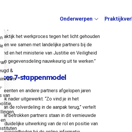
ede en gedegen basis om jeugdgroepen in
Onderwerpen
Praktijkve
e
angepakt. Verschillende stakeholders werden
Submenu:
raktijk het werkproces tegen het licht gehouden
en
ebben we samen met landelijke partners bij de
de
and en het ministerie van Justitie en Veiligheid
 en gegevensdeling nauwkeurig uit te werken.”
van
eugd &
oces 7-stappenmodel
uim zo’n
a-
meenten en andere partners afgelopen jaren
s van
ook nader uitgewerkt. “Zo vind je in het
litie,
an de rolverdeling in de aanpak terug,” vertelt
llingen,
ende betrokken partners staan in dit vernieuwde
 en
 duidelijke uitwerking van de rol en positie van
stituten
 bevoegdheden bij de online informatie