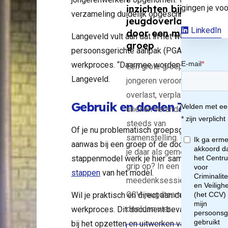
gingen je voo
inzichten bij
verzameling duidelijk opgeschreven.”
jeugdoverlast
anp
LinkedIn
door een mobiele
Langeveld vult aan dat in het werkproces nu 
groep
persoonsgerichte aanpak (PGA) en hoe deze 
werkproces. “Daarmee worden veel vragen die
Een grote groep
Langeveld.
jongeren veroorzaakt
obl
overlast, verplaatst zich
Gebruik en doelen 7-stapp
snel en verandert
ati
steeds van
Of je nu problematisch groepsgedrag wilt v
samenstelling. Hoe krijg
aanwas bij een groep of de doorgroei naar c
he
je daar als gemeente
stappenmodel werk je hier samen met je part
grip op? In een
stappen
van het model.
ugd
meedenksessie van het
CCV-jeugdteam
Wil je praktisch en direct aan de slag met
oe
deelden vier…
werkproces. Dit document bevat alle (extra)
bij het opzetten en uitwerken van een groe