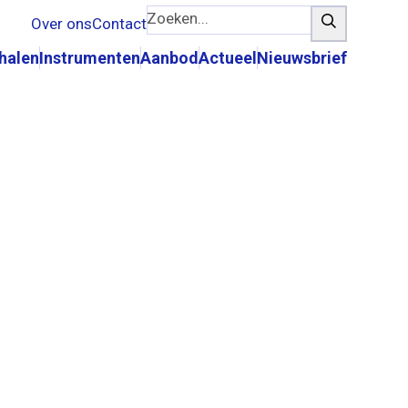
Zoeken...
Zoeken
Over ons
Contact
rhalen
Instrumenten
Aanbod
Actueel
Nieuwsbrief