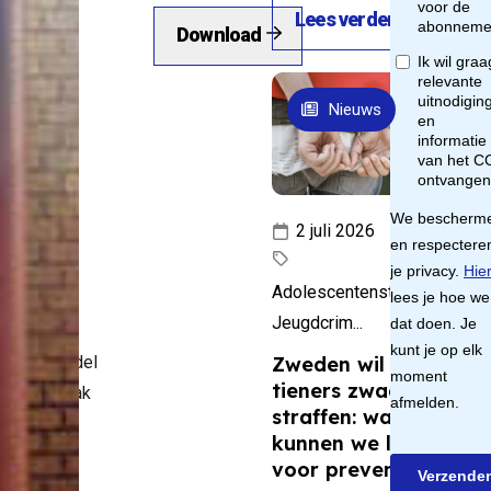
Lees verder
n
Download
Nieuws
oe
ge
2 juli 2026
ag
Adolescentenstrafrecht,
Jeugdcrim...
stappenmodel
Zweden wil jonge
tieners zwaarder
oces aanpak
straffen: wat
atische
kunnen we leren
oepen en
voor preventie?
edrag’ is