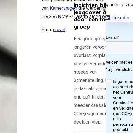
ve
gingen je voo
inzichten bij
van
Kamervragen
die werden gesteld nadat 
jeugdoverlast
U.V.S.V./N.V.V.S.U alarm sloeg over excessie
LinkedIn
door een mobiele
groep
Bron:
nos.nl
el
Een grote groep
jongeren veroorzaakt
jn
overlast, verplaatst zich
snel en verandert
tud
steeds van
samenstelling. Hoe krijg
nte
je daar als gemeente
grip op? In een
meedenksessie van het
CCV-jeugdteam
deelden vier…
antal
nten