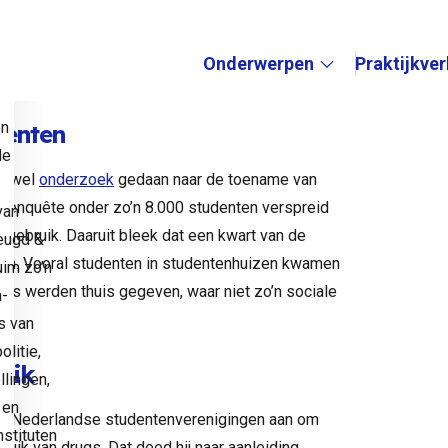
 cocaïne had gebruikt. Omdat er niet eerder
t instituut niet spreken van een stijging of
Onderwerpen
Praktijkve
e
Submenu:
en
denten
de
er wel
onderzoek
gedaan naar de toename van
 enquête onder zo’n 8.000 studenten verspreid
van
gebruik. Daaruit bleek dat een kwart van de
eugd &
en. Vooral studenten in studentenhuizen kwamen
uim zo’n
tjes werden thuis gegeven, waar niet zo’n sociale
a-
s van
litie,
uik
llingen,
 en
gt Nederlandse studentenverenigingen aan om
stituten
ruik van drugs. Dat deed hij naar aanleiding