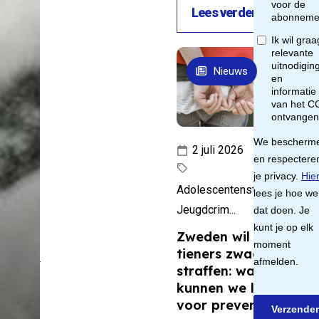
Lees verder
mentale
en is in
lijking
Nieuws
e jaren
corona,
enlijk
gen.
2 juli 2026
 dan de
 kampt
Adolescentenstrafrecht,
ngst,
Jeugdcrim...
erheid
Zweden wil jonge
tieners zwaarder
aamheid.
straffen: wat
rimbos-
kunnen we leren
uut start
voor preventie?
om een