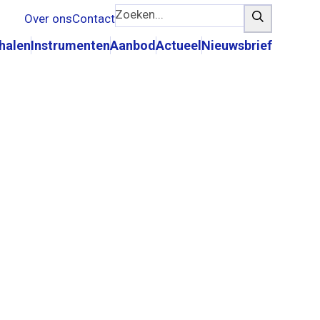
Zoeken...
Zoeken
Over ons
Contact
rhalen
Instrumenten
Aanbod
Actueel
Nieuwsbrief