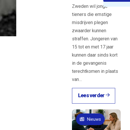
Zweden wil jonge
w
tieners die ernstige
rzoek
misdrijven plegen
de
zwaarder kunnen
ken.
straffen. Jongeren van
15 tot en met 17 jaar
kunnen daar sinds kort
in de gevangenis
terechtkomen in plaats
van…
Lees verder
Nieuws