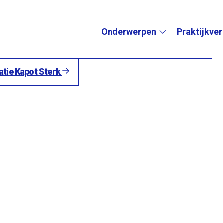
rogramma Kapot Sterk
Onderwerpen
Praktijkve
ak
wijsprogramma 'Kapot Sterk' van start (nieuws.nl)
Submenu:
atie Kapot Sterk
ering
rbouwing
groep