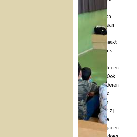
Veerkracht,
Rand
verleidingen en
positiviteit staan
centraal. Dit
Effec
programma maakt
kinderen bewust
van en
weerbaarder tegen
verleidingen. Ook
maakt het kinderen
bewust van de
kracht van hun
eigen keuzes: zij
bepalen welke
dromen ze najagen
en hoe ze dit doen.