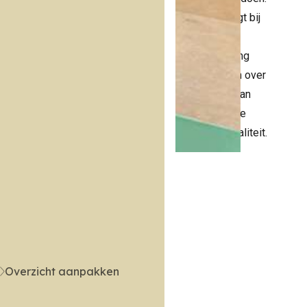
Elke les draagt bij
aan de
bewustwording
van leerlingen over
de effecten van
ondermijnende
(drugs)criminaliteit.
Overzicht aanpakken