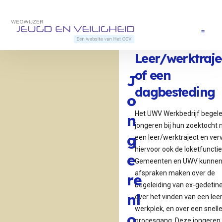
Direct naar content
Terug naar de startpagina
Menu
Leer/werktraje
of een
J
dagbesteding
o
Het UWV Werkbedrijf begele
n
jongeren bij hun zoektocht 
g
een leer/werktraject en verv
hiervoor ook de loketfunctie
e
Gemeenten en UWV kunne
afspraken maken over de
re
begeleiding van ex-gedetin
nl
over het vinden van een leer
werkplek, en over een snell
o
procesgang. Deze jongeren