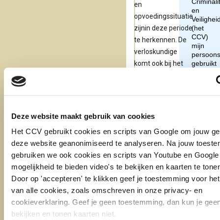
en
opvoedingssituatie
zijnin deze periode
te herkennen. De
verloskundige
komt ook bij het
gezin thuis en ziet
de thuissituatie, zo
kan gesignaleerd
worden of er een
Deze website maakt gebruik van cookies
zorgelijke situatie
Het CCV gebruikt cookies en scripts van Google om jouw ge
is.
deze website geanonimiseerd te analyseren. Na jouw toest
gebruiken we ook cookies en scripts van Youtube en Google
mogelijkheid te bieden video's te bekijken en kaarten te tone
Door op 'accepteren' te klikken geef je toestemming voor het
van alle cookies, zoals omschreven in onze privacy- en
cookieverklaring. Geef je geen toestemming, dan kun je geen
bekijken en tonen kaarten niet.