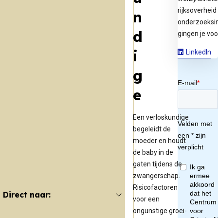
rijksoverheid
n
onderzoeksin
d
gingen je voo
i
LinkedIn
g
e
Een verloskundige
begeleidt de
moeder en houdt
de baby in de
gaten tijdens de
zwangerschap.
Risicofactoren
Direct naar:
voor een
ongunstige groei-