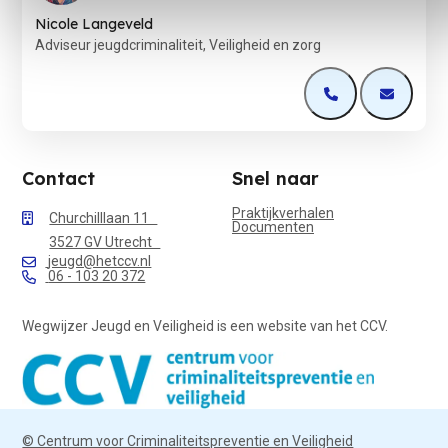
Nicole Langeveld
Adviseur jeugdcriminaliteit, Veiligheid en zorg
Open de contactp
Open de 
Contact
Snel naar
Praktijkverhalen
Churchilllaan 11
Documenten
3527 GV Utrecht
jeugd@hetccv.nl
06 - 103 20 372
Wegwijzer Jeugd en Veiligheid is een website van het CCV.
© Centrum voor Criminaliteitspreventie en Veiligheid