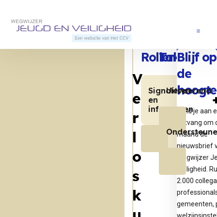
Direct naar content
Terug naar de startpagina
Menu
Rollen
Taken
Blijf op
de
V
hoogte
Signaleren
Uitvoerend
e
en
informeren
Meld je aan 
r
ontvang om 
Ondersteun
l
maand de
nieuwsbrief 
o
Wegwijzer J
Veiligheid. R
s
2.000 collega
k
professional
gemeenten, p
u
welzijnsinste