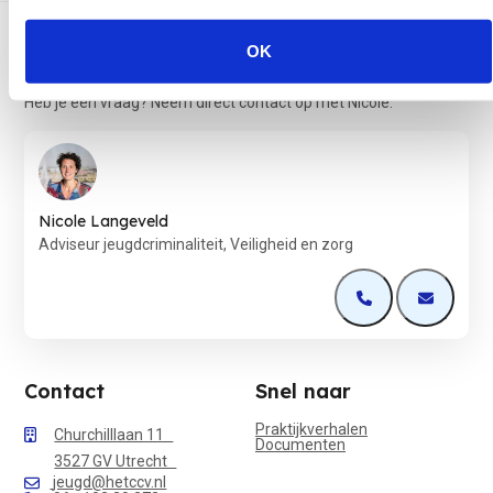
Terug naar de startpagina
OK
Heb je een vraag? Neem direct contact op met Nicole.
Nicole Langeveld
Adviseur jeugdcriminaliteit, Veiligheid en zorg
Open de contactp
Open de 
Contact
Snel naar
Praktijkverhalen
Churchilllaan 11
Documenten
3527 GV Utrecht
jeugd@hetccv.nl