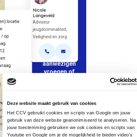
.
Nicole
Langeveld
en) locatie
Adviseur
“Dank voor
ne
jeugdcriminaliteit,
de zeer
 / op
Veiligheid en zorg
nuttige
aag
bijeenkomst.
 12
De
Open de contactpopup
Open de contactpopup
nen
aanwezigen
vraag
vroegen of
we dit een
jaarlijks
terugkerend
gebeuren
eld
Deze website maakt gebruik van cookies
ur
kunnen laten
Het CCV gebruikt cookies en scripts van Google om jouw
minaliteit,
worden. Dat
gebruik van deze website geanonimiseerd te analyseren. Na
eid en zorg
is een goed
jouw toestemming gebruiken we ook cookies en scripts van
teken of
Youtube en Google om je de mogelijkheid te bieden video's