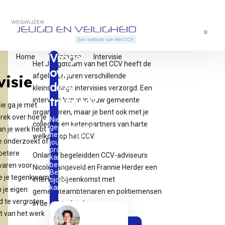
Direct naar content
Terug naar de startpagina
Menu
Vragen
Home
Trainingen
Intervisie
Het Jeugdteam van het CCV heeft de
over
afgelopen jaren verschillende
visie
deze
kleinschalige intervisies verzorgd. Een
training?
intervisie kun je in jouw gemeente
sie ga je met
organiseren, maar je bent ook met je
prek over hoe je
Nieuwsgierig
collega’s en ketenpartners van harte
geworden wat
an je werk hebt
het CCV voor
welkom op het CCV.
e onderzoekt of
jou als
professional
betere
Onlangs begeleidden CCV-adviseurs
kan
betekenen?
waren voor
Nicole Langeveld en Frannie Herder een
Bel of mail me
e je tegenkwam.
intervisiebijeenkomst met
tijdens
kantooruren.
m je eigen
gemeenteambtenaren en politiemensen
d te vergroten
in de Achterhoek.
it van het werk