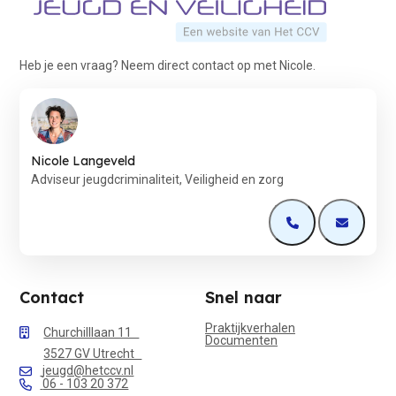
Heb je een vraag? Neem direct contact op met Nicole.
Nicole Langeveld
Adviseur jeugdcriminaliteit, Veiligheid en zorg
Open de contactp
Open de 
Contact
Snel naar
Praktijkverhalen
Churchilllaan 11
Documenten
3527 GV Utrecht
jeugd@hetccv.nl
06 - 103 20 372