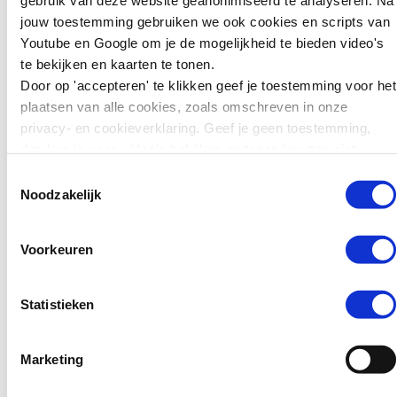
gebruik van deze website geanonimiseerd te analyseren. Na
van €1.000 tot €7.500.
jouw toestemming gebruiken we ook cookies en scripts van
Ook beïnvloedt een goede netwerkmanager
Het is nog onduidelijk…
Youtube en Google om je de mogelijkheid te bieden video's
de aanwezigheid van andere
te bekijken en kaarten te tonen.
(succes)factoren.
Lees verder
Door op 'accepteren' te klikken geef je toestemming voor het
plaatsen van alle cookies, zoals omschreven in onze
7. Publieke waarde en
privacy- en cookieverklaring. Geef je geen toestemming,
belangenvertegenwoordiging
dan kun je geen video's bekijken en tonen kaarten niet.
Toestemmingsselectie
Publieke waarde ontstaat wanneer er een
Noodzakelijk
transparante besluitvorming plaatsvindt. Dit
betekent dat beslissingen rationeel worden
gemaakt op basis van juiste informatie.
Voorkeuren
Voldoet een samenwerkingsverband hieraan,
dan dient zij meer belangen uit de
Statistieken
samenleving. Hiermee ontvangt zij externe
steun en dat beïnvloedt ook weer het succes
van de samenwerking.
Marketing
8. Samenwerking binnen een