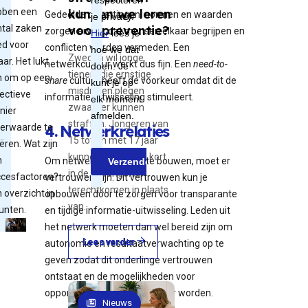
kunnen we leren
bben een
Gedeelde opvattingen, normen en waarden
voor preventie?
tal zaken
zorgen ervoor dat mensen elkaar begrijpen en
d voor
conflicten worden vermeden. Een
Zweden wil jonge
aar. Het lukt
netwerkcultuur werkt dus fijn. Een
need-to-
tieners die ernstige
n om op een
share
cultuur heeft de voorkeur omdat dit de
misdrijven plegen
ectieve
informatie-uitwisseling stimuleert.
zwaarder kunnen
nier
straffen. Jongeren van
erwaarde te
4. Netwerkrelaties
15 tot en met 17 jaar
ëren. Wat zijn
kunnen daar sinds kort
n
Om netwerkrelaties op te bouwen, moet er
in de gevangenis
cesfactoren?
vertrouwen zijn. Dit vertrouwen kun je
terechtkomen in plaats
 overzicht in
opbouwen door te zorgen voor transparante
van…
unten.
en tijdige informatie-uitwisseling. Leden uit
het netwerk moeten dan wel bereid zijn om
Lees verder
autonomie en resultaatverwachting op te
geven zodat dit onderlinge vertrouwen
ontstaat en de mogelijkheden voor
opportunistisch gedrag kleiner worden.
Nieuws