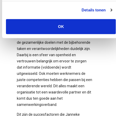
organisatie
Details tonen
Werkt een organisatie intern goed samen, dan
draagt dit bij aan het totale
OK
samenwerkingsverband. Collega’s kunnen pas
goed doel- en taakgericht samenwerken als
de gezamenlijke doelen met de bijbehorende
taken en verantwoordelijkheden duidelijk zijn.
Daarbij is een sfeer van openheid en
vertrouwen belangrijk om ervoor te zorgen
dat informatie (voldoende) wordt
uitgewisseld. Ook moeten werknemers de
juiste competenties hebben die passen bij een
veranderende wereld. Dit alles maakt een
organisatie tot een waardevolle partner en dit
komt dus ten goede aan het
samenwerkingsverband.
Dit zijn de succesfactoren die Janneke