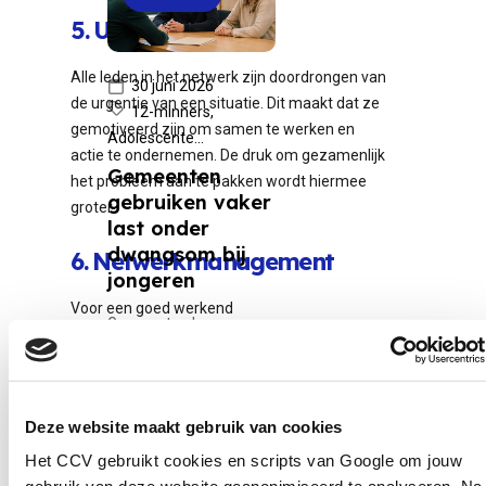
5. Urgentiebesef
Alle leden in het netwerk zijn doordrongen van
30 juni 2026
de urgentie van een situatie. Dit maakt dat ze
12-minners,
gemotiveerd zijn om samen te werken en
Adolescente...
actie te ondernemen. De druk om gezamenlijk
Gemeenten
het probleem aan te pakken wordt hiermee
gebruiken vaker
groter.
last onder
dwangsom bij
6. Netwerkmanagement
jongeren
Voor een goed werkend
Gemeenten leggen
samenwerkingsverband, voldoet een
steeds vaker een last
netwerkmanager aan 3 belangrijke punten. Hij
onder dwangsom op
of zij:
aan minderjarigen. Dat
Deze website maakt gebruik van cookies
Is onpartijdig
blijkt uit onderzoek van
Activeert mensen
Omroep Gelderland. De
Het CCV gebruikt cookies en scripts van Google om jouw
Kan mensen mobiliseren.
bedragen lopen uiteen