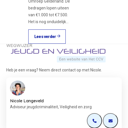
Omroep Gelderland. De
bedragen lopen uiteen
van €1.000 tot €7.500.
Het is nog onduidelijk…
Lees verder
Terug naar de startpagina
Heb je een vraag? Neem direct contact op met Nicole.
Nicole Langeveld
Adviseur jeugdcriminaliteit, Veiligheid en zorg
Open de contactp
Open de 