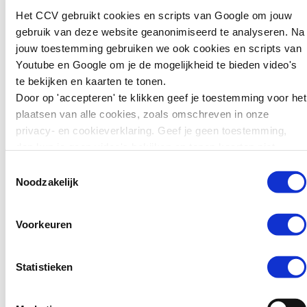
zwaarder
Het CCV gebruikt cookies en scripts van Google om jouw
Bron:
Het Parool – Opinie: ‘We
straffen: wat
gebruik van deze website geanonimiseerd te analyseren. Na
moeten in Zuidoost vanuit minder
kunnen we leren
jouw toestemming gebruiken we ook cookies en scripts van
westers perspectief naar
voor preventie?
Youtube en Google om je de mogelijkheid te bieden video's
veiligheid en jeugdcriminaliteit
te bekijken en kaarten te tonen.
Zweden wil jonge
kijken’
Door op 'accepteren' te klikken geef je toestemming voor het
tieners die ernstige
plaatsen van alle cookies, zoals omschreven in onze
misdrijven plegen
privacy- en cookieverklaring. Geef je geen toestemming,
zwaarder kunnen
dan kun je geen video's bekijken en tonen kaarten niet.
straffen. Jongeren van
15 tot en met 17 jaar
Toestemmingsselectie
kunnen daar sinds kort
Noodzakelijk
in de gevangenis
terechtkomen in plaats
Voorkeuren
van…
Lees verder
Statistieken