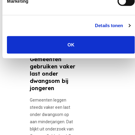
Marketing
Nieuws
Details tonen
30 juni 2026
12-minners,
OK
Adolescente...
Gemeenten
gebruiken vaker
last onder
dwangsom bij
jongeren
Gemeenten leggen
steeds vaker een last
onder dwangsom op
aan minderjarigen. Dat
blijkt uit onderzoek van