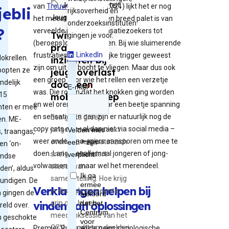
Jeugdcriminaliteit,
van
Trouw
(25 januari 2021) lijkt het er nog
jebli
rijksoverheid en
Jeugdg...
het meest op dat het een breed palet is van
onderzoeksinstituten
?
verveelde jongeren, sensatiezoekers tot
Twintig
gingen je voor.
(beroeps)demonstranten. Bij wie sluimerende
praktische
LinkedIn
frustraties een belangrijke trigger geweest
okrellen.
inzichten bij
zijn om uit de bocht te vliegen. Maar dus ook
popten ze
jeugdoverlast
een groep voor wie het rellen een verzetje
indelijk
door een
was. Die roken dat het knokken ging worden
15
mobiele groep
en wel oren hadden naar een beetje spanning
ten er mee
en sensatie. En dan zijn er natuurlijk nog de
Een grote groep
n. ME-
copy cats die – al dan niet via social media –
jongeren veroorzaakt
, traangas,
weer andere na-apers aansporen om mee te
overlast, verplaatst zich
en ‘on-
doen. Lang niet allemaal jongeren of jong-
snel en verandert
andse
volwassenen, maar wel het merendeel.
steeds van
den’, aldus
samenstelling. Hoe krijg
undigen. De
Verklaringen helpen bij
je daar als gemeente
 gingen de
vinden van oplossingen
grip op? In een
reld over.
meedenksessie van het
n geschokte
CCV-jeugdteam deelden
Premier Rutte wilde geen sociologische