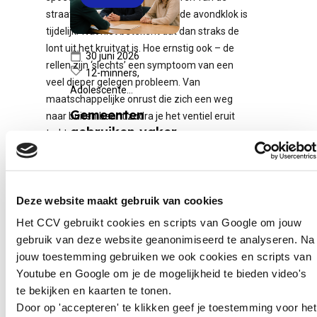
straat te houden na negenen, de avondklok is
tijdelijk. Wat niet betekent dat dan straks de
lont uit het kruitvat is. Hoe ernstig ook – de
30 juni 2026
rellen zijn ‘slechts’ een symptoom van een
12-minners,
veel dieper gelegen probleem. Van
Adolescente...
maatschappelijke onrust die zich een weg
Gemeenten
naar buiten baant zodra je het ventiel eruit
gebruiken vaker
trekt.
last onder
dwangsom bij
jongeren
Deze website maakt gebruik van cookies
Gemeenten leggen
De crisis treft
Het CCV gebruikt cookies en scripts van Google om jouw
steeds vaker een last
jongeren
gebruik van deze website geanonimiseerd te analyseren. Na
onder dwangsom op
disproportioneel
jouw toestemming gebruiken we ook cookies en scripts van
aan minderjarigen. Dat
Youtube en Google om je de mogelijkheid te bieden video's
blijkt uit onderzoek van
te bekijken en kaarten te tonen.
Omroep Gelderland. De
En jongeren treft deze crisis disproportioneel.
Door op 'accepteren' te klikken geef je toestemming voor het
bedragen lopen uiteen