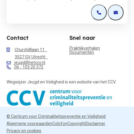
Open de contactp
Open de 
Contact
Snel naar
Praktijkverhalen
Churchilllaan 11
Documenten
3527 GV Utrecht
jeugd@hetccv.nl
06 - 103 20 372
Wegwijzer Jeugd en Veiligheid is een website van het CCV.
© Centrum voor Criminaliteitspreventie en Veiligheid
Algemene voorwaarden
Colofon
Copyright
Disclaimer
Privacy en cookies