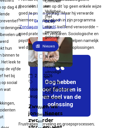
eesters
vier…
theorieën loslaten op dit ‘op geen enkele wijze
 op dag 4 in
goed te praten gedrag’. Maar hij verwarde
llende
hiermee – zoals Lubach in zijn programma
preventief
Lees verder
‘
Zondag met Lubach
’ treffend verwoordde –
rordeningen
goed praten met verklaren. Sociologische en
bevelen uit,
psychologische verklaringen helpen namelijk
 werd
Nieuws
wel degelijk bij het vinden van oplossingen.
kt hun
n binnen te
 Het leek te
op de vijfde
2 juli 2026
f het bij
Oog hebben
 op social
voor factoren is
Adolescentenstrafrecht,
en wat
een deel van de
Jeugdcrim...
ekkingen,
oplossing
Zweden wil
ncidenten
jonge tieners
it.
zwaarder
Frustraties, verveling en groepsprocessen;
straffen: wat
 door