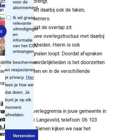
turen in kaart brengt.
der
an elk overleg met daarbij ook de taken,
den van de deelnemers.
ekken en waar juist de overlap zit.
s
cht op van een nieuwe overlegstructuur met daarbij
erantwoordelijkheden. Hierin is ook
orgeven van signalen loopt. Doordat afspraken
en en verantwoordelijkheden is het doorzetten
6
er geborgd tussen en in de verschillende
strafrecht,
l jonge
waarder
brengen wij de overleggremia in jouw gemeente in
wat
ontact op Nicole Langeveld, telefoon: 06 103
 leren
bellen of mailen. Samen kijken we naar het
entie?