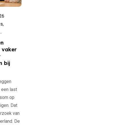
026
s,
.
en
 vaker
r
 bij
eggen
 een last
gsom op
igen. Dat
derzoek van
erland. De