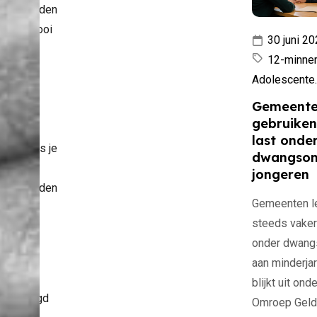
voorwaarden
en zo mooi
30 juni 2
ijke
12-minner
tuin te
Adolescente..
, zijn
Gemeent
tens zo
gebruiken
rijk.
last onde
nder lees je
dwangsom
e de
jongeren
voorwaarden
Gemeenten l
rt.
steeds vaker
mn door
onder dwan
e
aan minderjar
veld,
blijkt uit on
eur Jeugd
Omroep Geld