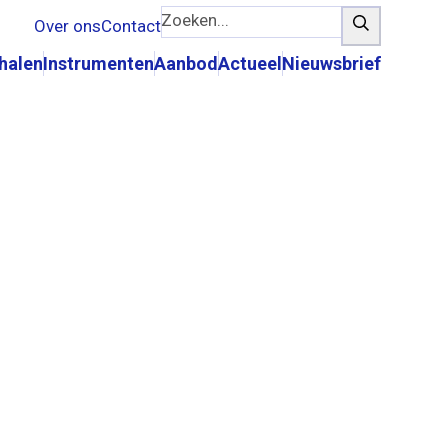
Zoeken...
Zoeken
Over ons
Contact
rhalen
Instrumenten
Aanbod
Actueel
Nieuwsbrief