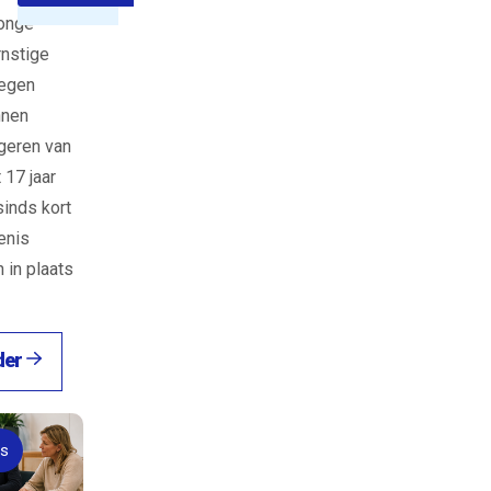
jonge
rnstige
legen
nnen
ngeren van
 17 jaar
sinds kort
enis
 in plaats
der
s