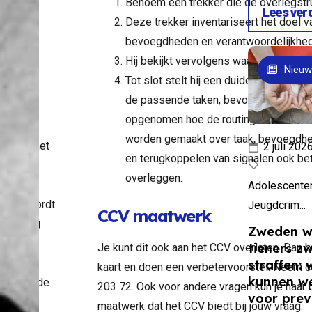
Benoem een trekker die de overlegstruc
n
Lees ver
Deze trekker inventariseert het doel v
bevoegdheden en verantwoordelijkhe
oe
Hij bekijkt vervolgens waar de witte vl
Nieuw
Tot slot stelt hij een duidelijk overzi
de passende taken, bevoegdheden en v
opgenomen hoe de routing voor het do
worden gemaakt over taak, bevoegdhed
en we met
2 juli 202
en terugkoppelen van signalen ook bet
llen gaan
overleggen.
mmen?
Adolescenten
mmen wordt
Jeugdcrim...
CCV maatwerk
nwoordig
Zweden wi
uldig
tieners z
Je kunt dit ook aan het CCV overlaten. Dan 
ikt als
straffen: 
kaart en doen een verbetervoorstel. Neem c
kunnen we
ctmethode
203 72. Ook voor andere vragen kun je haar 
voor prev
verse
maatwerk dat het CCV biedt bij jouw vraag.