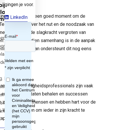
gingen je voor.
bij
last
is ingedaald, is het een goed moment om de
LinkedIn
mobiele
opup
ontactpopup
 Te reflecteren over het nut en de noodzaak van
mein. Zo kun je de slagkracht vergroten van
oep
n. Als er bovendien samenhang is in de aanpak
oorzaakt
eiligheidsbeleid dan ondersteunt dit nog eens
plaatst zich
ndert
. Hoe krijg
n de slag. Veiligheidsprofessionals zijn vaak
gemeente
 en willen resultaten behalen en successen
en
n zijn betrokken mensen en hebben hart voor de
ie van het
 Wat kun je doen om ieder in zijn kracht te
eam
tappen:
…