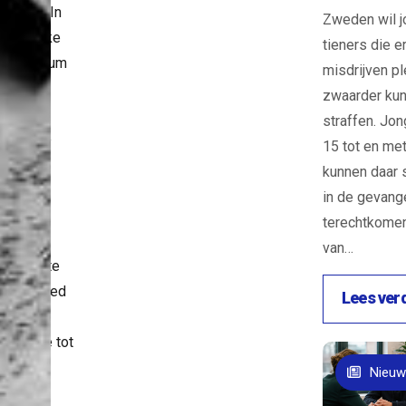
isaties. In
Zweden wil 
n Janneke
tieners die e
zorgt scrum
misdrijven p
r dat je
zwaarder ku
n gaat
straffen. Jo
en om zo
15 tot en met
mooi
kunnen daar 
ijke
in de gevang
tuin te
terechtkomen
n. Door
van…
 samen te
en en goed
Lees ver
lkaar te
n, kom je tot
singen.
Nieuw
 de