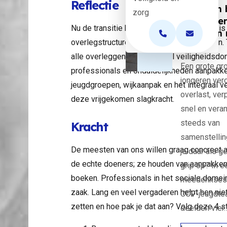
leg
Reflectie
inzichten 
zorg
jeugdover
Nu de transitie binnen het sociaal domein 
door een 
Open de contactp
Open de c
overlegstructuren tegen het licht te houden.
groep
oe
alle overleggen in het sociaal veiligheidsdo
Een grote gr
professionals en onduidelijkheden aanpakke
jongeren ver
jeugdgroepen, wijkaanpak en het integraal v
overlast, ver
deze vrijgekomen slagkracht.
snel en vera
it
steeds van
Kracht
samenstelling
un
De meesten van ons willen graag concreet aa
je daar als 
de echte doeners; ze houden van aanpakken
grip op? In e
boeken. Professionals in het sociale domei
meedenksess
zaak. Lang en veel vergaderen helpt hen niet.
CCV-jeugdt
ra
zetten en hoe pak je dat aan? Volg deze 4 s
deelden vier