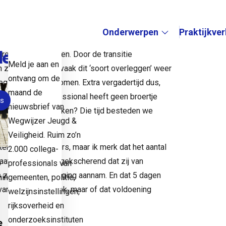
t
op de
t concrete afspraken waarop je kan doorpakken.
k ook
Onderwerpen
Praktijkve
hoogte
 er nog meer overleggen bijgekomen in plaats van
deze
groepen-overleggen. Door de transitie
Submenu:
Meld je aan en
ze. Daarom zijn vaak dit ‘soort overleggen’ weer
ontvang om de
g-laag bij is gekomen. Extra vergadertijd dus,
maand de
evert. Welke professional heeft geen broertje
s
nieuwsbrief van
ete vervolgafspraken? Die tijd besteden we
Wegwijzer Jeugd &
n te helpen.
Veiligheid. Ruim zo’n
rde overlegtijgers, maar ik merk dat het aantal
2.000 collega-
aatst zei iemand gekscherend dat zij van
professionals van
6
 zij iedere uitnodiging aannam. En dat 5 dagen
gemeenten, politie,
naliteit,
 van de dag of week, maar of dat voldoening
welzijnsinstellingen,
rijksoverheid en
onderzoeksinstituten
e