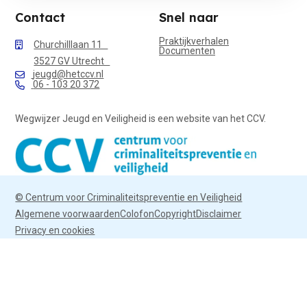
Contact
Snel naar
Praktijkverhalen
Churchilllaan 11
Documenten
3527 GV Utrecht
jeugd@hetccv.nl
06 - 103 20 372
Wegwijzer Jeugd en Veiligheid is een website van het CCV.
© Centrum voor Criminaliteitspreventie en Veiligheid
Algemene voorwaarden
Colofon
Copyright
Disclaimer
Privacy en cookies