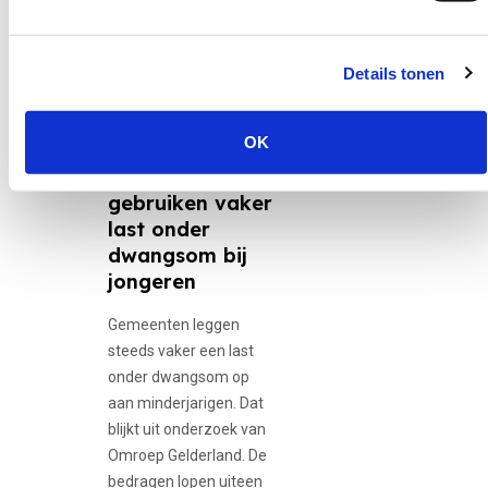
Details tonen
30 juni 2026
12-minners,
Adolescente...
OK
Gemeenten
gebruiken vaker
last onder
dwangsom bij
jongeren
Gemeenten leggen
steeds vaker een last
onder dwangsom op
aan minderjarigen. Dat
blijkt uit onderzoek van
Omroep Gelderland. De
bedragen lopen uiteen