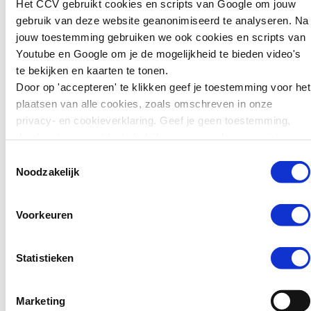
Het CCV gebruikt cookies en scripts van Google om jouw
Bureau Beke heeft de aanpak van
kunnen we leren
gebruik van deze website geanonimiseerd te analyseren. Na
jonge aanwas en doorgroeiers van
voor preventie?
jouw toestemming gebruiken we ook cookies en scripts van
die BOTOC-gemeenten
Youtube en Google om je de mogelijkheid te bieden video's
Zweden wil jonge
onderzocht. De kennis is
te bekijken en kaarten te tonen.
tieners die ernstige
samengebracht in een
Door op 'accepteren' te klikken geef je toestemming voor het
misdrijven plegen
kennissynthese over de
plaatsen van alle cookies, zoals omschreven in onze
zwaarder kunnen
rekruteringsprocessen en
privacy- en cookieverklaring. Geef je geen toestemming,
straffen. Jongeren van
ingroeimechanismen in de
dan kun je geen video's bekijken en tonen kaarten niet.
15 tot en met 17 jaar
georganiseerde criminaliteit.
Toestemmingsselectie
kunnen daar sinds kort
Bron:
Secondant
Noodzakelijk
in de gevangenis
terechtkomen in plaats
van…
Voorkeuren
Lees verder
Statistieken
Marketing
Nieuws