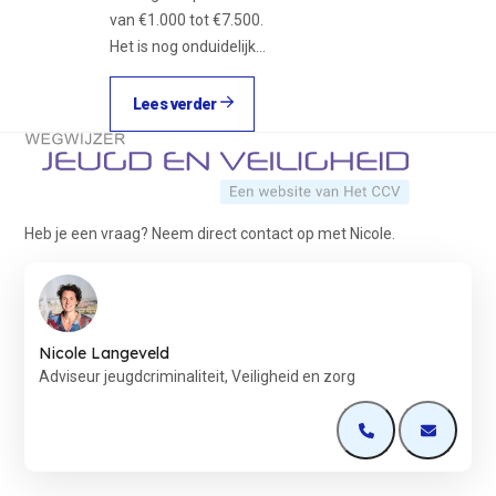
van €1.000 tot €7.500.
Het is nog onduidelijk…
Lees verder
Terug naar de startpagina
Heb je een vraag? Neem direct contact op met Nicole.
Nicole Langeveld
Adviseur jeugdcriminaliteit, Veiligheid en zorg
Open de contactp
Open de 