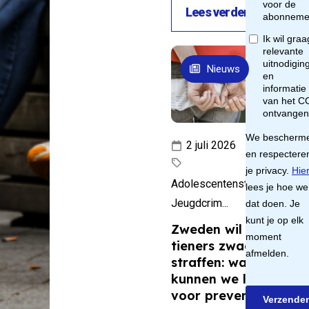
OV
Lees verder
uwe
Nieuws
king met
h kader
gemeenten
idelijkheid
2 juli 2026
t wel en
toegestaan
Adolescentenstrafrecht,
uitvoeren
Jeugdcrim...
ne
Zweden wil jonge
ek ten
tieners zwaarder
 van de
straffen: wat
e en orde
kunnen we leren
voor preventie?
gheid