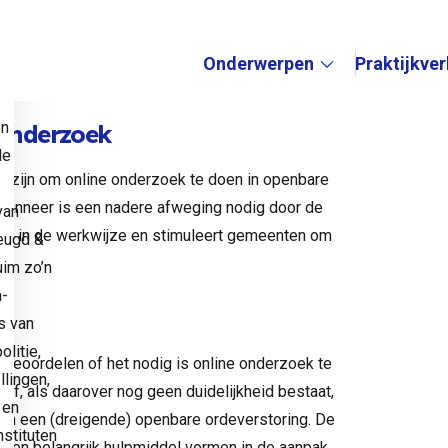
ine onderzoek door gemeenten’
, de verheldering
van de vragenlijst
van gemeenten op 26 oktober
Onderwerpen
Praktijkve
e
Submenu:
en
 onderzoek
de
n zijn om online onderzoek te doen in openbare
 wanneer is een nadere afweging nodig door de
van
id in de werkwijze en stimuleert gemeenten om
eugd &
uim zo’n
a-
s van
litie,
 beoordelen of het nodig is online onderzoek te
llingen,
Of, als daarover nog geen duidelijkheid bestaat,
 en
n een (dreigende) openbare ordeverstoring. De
stituten
o een belangrijk hulpmiddel vormen in de aanpak