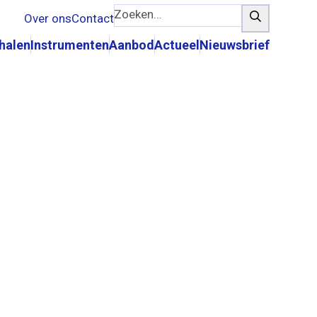
Zoeken...
Zoeken
Over ons
Contact
rhalen
Instrumenten
Aanbod
Actueel
Nieuwsbrief