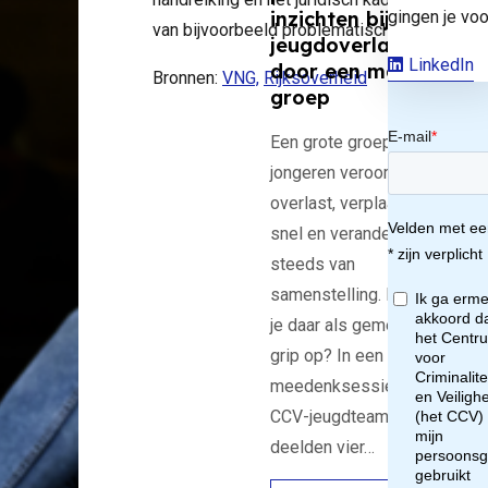
ridi
gingen je voo
inzichten bij
van bijvoorbeeld problematische jeugdgroe
jeugdoverlast
h
LinkedIn
door een mobiele
Bronnen:
VNG,
Rijksoverheid
groep
der
Een grote groep
jongeren veroorzaakt
or
overlast, verplaatst zich
snel en verandert
lin
steeds van
samenstelling. Hoe krijg
je daar als gemeente
grip op? In een
de
meedenksessie van het
CCV-jeugdteam
oek
deelden vier…