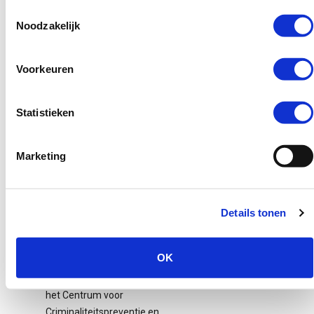
Sinds 2010 is jeugdcriminaliteit
Omroep Gelderland. De
Toestemmingsselectie
meer dan gehalveerd. Wel is er een
bedragen lopen uiteen
Noodzakelijk
toename in specifieke vormen van
van €1.000 tot €7.500.
criminaliteit zoals cybercrime en
Het is nog onduidelijk…
steekincidenten die een grote
Voorkeuren
maatschappelijke impact hebben
Lees verder
en het gevoel van onveiligheid
Statistieken
versterken. “In bepaalde delen van
Nederland neemt de ongelijkheid
toe, en dat zien we terug in de
Marketing
jeugdcriminaliteit,” aldus Van der
Pol.
Details tonen
Aandacht en
ondersteuning
OK
Danisa Latuhihin, jeugdadviseur bij
het Centrum voor
Criminaliteitspreventie en