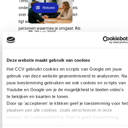
Timo van der Pol, therapeut en
Nieuws
onderzoeker, heeft meer twijfels
over de stelling. Van der Pol: “Het
ligt aan je omgeving, met de
personen waarmee je omgaat. Als
30 juni 2026
je omgaat met slechte personen,
12-minners,
dan kan het wel zo zijn dat je
Adolescente...
sneller in de criminaliteit belandt
Gemeenten
natuurlijk. Maar dat geldt niet voor
Deze website maakt gebruik van cookies
gebruiken vaker
iedereen. Ik geloof dat een persoon
Het CCV gebruikt cookies en scripts van Google om jouw
last onder
zelf de keuze kan maken om de
gebruik van deze website geanonimiseerd te analyseren. Na
dwangsom bij
criminaliteit in te gaan.” Van der Pol
jouw toestemming gebruiken we ook cookies en scripts van
jongeren
benadrukt wel dat
Youtube en Google om je de mogelijkheid te bieden video's
jeugdcriminaliteit een complex
Gemeenten leggen
te bekijken en kaarten te tonen.
probleem is dat vaak voortkomt uit
steeds vaker een last
Door op 'accepteren' te klikken geef je toestemming voor het
een combinatie van factoren zoals
onder dwangsom op
plaatsen van alle cookies, zoals omschreven in onze
armoede, gebrek aan perspectief
aan minderjarigen. Dat
privacy- en cookieverklaring. Geef je geen toestemming,
en traumatische ervaringen.
blijkt uit onderzoek van
dan kun je geen video's bekijken en tonen kaarten niet.