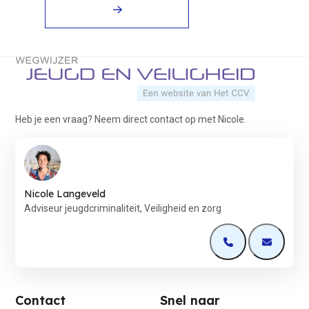
Terug naar de startpagina
Heb je een vraag? Neem direct contact op met Nicole.
Nicole Langeveld
Adviseur jeugdcriminaliteit, Veiligheid en zorg
Open de contactp
Open de 
Contact
Snel naar