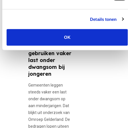
Lees het hele artikel op
Secondant
Details tonen
30 juni 2026
12-minners,
Adolescente...
OK
Gemeenten
gebruiken vaker
last onder
dwangsom bij
jongeren
Gemeenten leggen
steeds vaker een last
onder dwangsom op
aan minderjarigen. Dat
blijkt uit onderzoek van
Omroep Gelderland. De
bedragen lopen uiteen