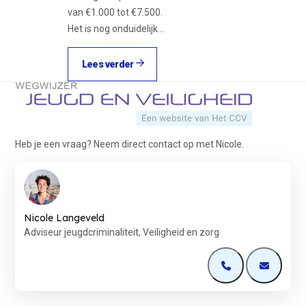
van €1.000 tot €7.500.
Het is nog onduidelijk…
Lees verder
Terug naar de startpagina
Heb je een vraag? Neem direct contact op met Nicole.
Nicole Langeveld
Adviseur jeugdcriminaliteit, Veiligheid en zorg
Open de contactp
Open de 