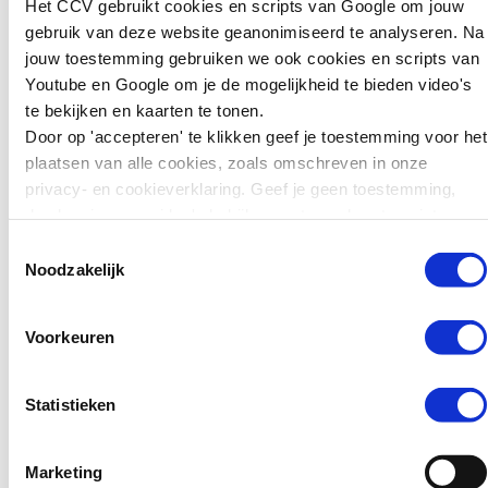
Het CCV gebruikt cookies en scripts van Google om jouw
met bijna een derde. Dit helpt te
kunnen we leren
gebruik van deze website geanonimiseerd te analyseren. Na
verklaren waarom juist Nederland
voor preventie?
jouw toestemming gebruiken we ook cookies en scripts van
internationaal vergeleken een wel
Youtube en Google om je de mogelijkheid te bieden video's
erg forse teruggang in het volume
Zweden wil jonge
te bekijken en kaarten te tonen.
minderjarige verdachten laat zien.
tieners die ernstige
Door op 'accepteren' te klikken geef je toestemming voor het
misdrijven plegen
plaatsen van alle cookies, zoals omschreven in onze
Minder criminele
zwaarder kunnen
privacy- en cookieverklaring. Geef je geen toestemming,
jeugd
straffen. Jongeren van
dan kun je geen video's bekijken en tonen kaarten niet.
15 tot en met 17 jaar
Toestemmingsselectie
kunnen daar sinds kort
Maar ook als je rekening houdt
Noodzakelijk
in de gevangenis
met deze overdrijvingsfactor, is
terechtkomen in plaats
hun aantal fors teruggelopen. Dit
van…
wijst op een daadwerkelijk minder
Voorkeuren
criminele jeugd. Hoewel de
mogelijkheid wel bestaat dat er
Lees verder
Statistieken
een verschuiving heeft
plaatsgevonden: van de
traditionele criminaliteit naar
Marketing
Nieuws
cybercriminaliteit.