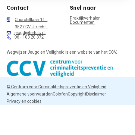
Contact
Snel naar
Praktijkverhalen
Churchilllaan 11
Documenten
3527 GV Utrecht
jeugd@hetccv.nl
06 - 103 20 372
Wegwijzer Jeugd en Veiligheid is een website van het CCV.
© Centrum voor Criminaliteitspreventie en Veiligheid
Algemene voorwaarden
Colofon
Copyright
Disclaimer
Privacy en cookies