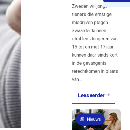
erder van
Zweden wil jonge
trum tegen
tieners die ernstige
andel en
misdrijven plegen
handel
zwaarder kunnen
naar
straffen. Jongeren van
ing van hun
15 tot en met 17 jaar
ek. In de
kunnen daar sinds kort
rzochtte
in de gevangenis
stuitte de
terechtkomen in plaats
atie op
van…
500
elijke
Lees verder
fers,
er slechts
e periode
Nieuws
egistreerd.