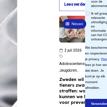
lite
Lees verder
Nieuws
ele
ng van
n en
n is een
2 juli 2026
jke, maar
nog
Adolescentenstrafrecht,
are pijler
Jeugdcrim...
et
Zweden wil jonge
model van
tieners zwaarder
en.” Dat
straffen: wat
amir
kunnen we leren
voor preventie?
s,