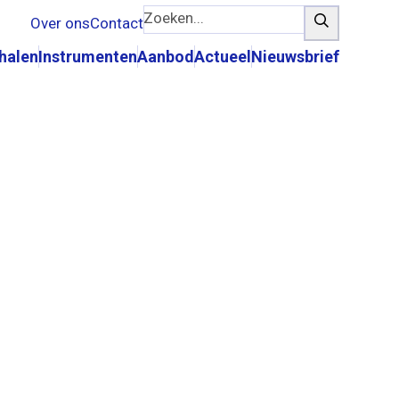
Zoeken...
Zoeken
Over ons
Contact
rhalen
Instrumenten
Aanbod
Actueel
Nieuwsbrief