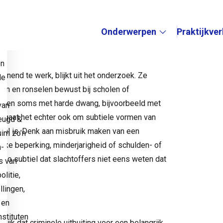
et in om deze slachtoffers te signaleren en te
erliezen aan het criminele circuit.”
Onderwerpen
Praktijkve
e
Submenu:
en
nend te werk, blijkt uit het onderzoek. Ze
de
en en ronselen bewust bij scholen of
worden soms met harde dwang, bijvoorbeeld met
van
k gaat het echter ook om subtiele vormen van
eugd &
val is. Denk aan misbruik maken van een
uim zo’n
ijke beperking, minderjarigheid of schulden- of
a-
zo subtiel dat slachtoffers niet eens weten dat
s van
litie,
llingen,
t
 en
stituten
jk dat criminele uitbuiting voor een belangrijk