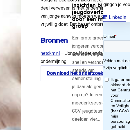
gingen je voo
inzichten bij
cht
deel verweven is met ondermijnende criminal
jeugdoverlast
van jonge aanwas moeten we gaan inzien dat 
LinkedIn
door een mobiele
p
vrijwillig doet. Dat besef ontbreekt in de N
groep
Een grote groep
Bronnen
anw
jongeren veroorzaakt
hetckm.nl
– Jonge Nederlandse slachtoffers c
overlast, verplaatst zich
ondermijning
snel en verandert
steeds van
Download het onderzoek
nge
samenstelling. Hoe krijg
je daar als gemeente
n in
grip op? In een
meedenksessie van het
imi
CCV-jeugdteam
deelden vier…