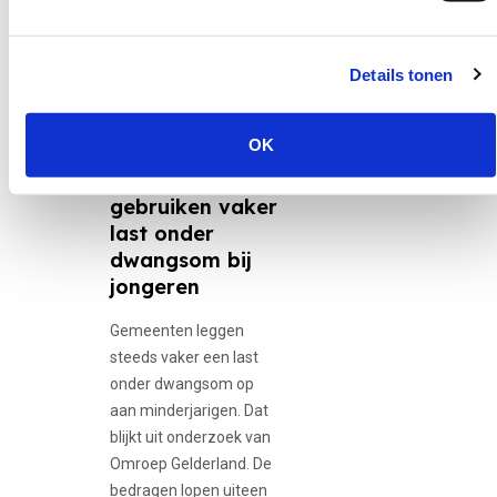
Details tonen
30 juni 2026
12-minners,
Adolescente...
OK
Gemeenten
gebruiken vaker
last onder
dwangsom bij
jongeren
Gemeenten leggen
steeds vaker een last
onder dwangsom op
aan minderjarigen. Dat
blijkt uit onderzoek van
Omroep Gelderland. De
bedragen lopen uiteen