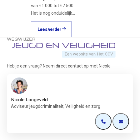
van €1.000 tot €7.500.
Het is nog onduidelijk…
Lees verder
Terug naar de startpagina
Heb je een vraag? Neem direct contact op met Nicole.
Nicole Langeveld
Adviseur jeugdcriminaliteit, Veiligheid en zorg
Open de contactp
Open de 