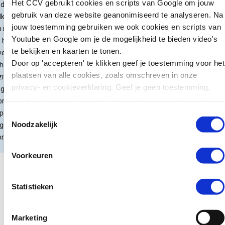
het CCV vind je barrièremodellen over
Het CCV gebruikt cookies en scripts van Google om jouw
del wie op
kunnen we leren
andere onderwerpen.
gebruik van deze website geanonimiseerd te analyseren. Na
lke manier
voor preventie?
jouw toestemming gebruiken we ook cookies en scripts van
 ingrijpen
Barrièremodel Wapens en
Youtube en Google om je de mogelijkheid te bieden video's
 het proces
Zweden wil jonge
Jongeren
te bekijken en kaarten te tonen.
verstoren
tieners die ernstige
Door op 'accepteren' te klikken geef je toestemming voor het
het
misdrijven plegen
plaatsen van alle cookies, zoals omschreven in onze
itten,
zwaarder kunnen
privacy- en cookieverklaring. Geef je geen toestemming,
agen en
straffen. Jongeren van
dan kun je geen video's bekijken en tonen kaarten niet.
bruiken van
15 tot en met 17 jaar
pens door
Toestemmingsselectie
kunnen daar sinds kort
Noodzakelijk
geren te
in de gevangenis
orkomen.
terechtkomen in plaats
van…
Voorkeuren
Lees verder
Statistieken
Marketing
Nieuws