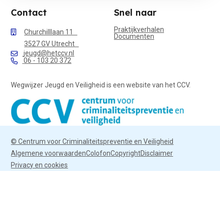
Contact
Snel naar
Praktijkverhalen
Churchilllaan 11
Documenten
3527 GV Utrecht
jeugd@hetccv.nl
06 - 103 20 372
Wegwijzer Jeugd en Veiligheid is een website van het CCV.
© Centrum voor Criminaliteitspreventie en Veiligheid
Algemene voorwaarden
Colofon
Copyright
Disclaimer
Privacy en cookies