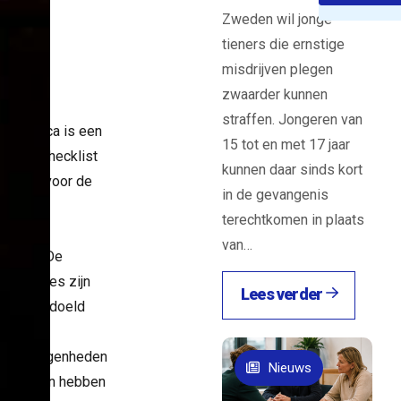
ieu
Zweden wil jonge
tieners die ernstige
d
misdrijven plegen
zwaarder kunnen
straffen. Jongeren van
de horeca is een
15 tot en met 17 jaar
euwde checklist
kunnen daar sinds kort
ikbaar voor de
in de gevangenis
ring van
terechtkomen in plaats
oles op
van…
bezit. De
controles zijn
Lees verder
alleen bedoeld
aansgelegenheden
Nieuws
roblemen hebben