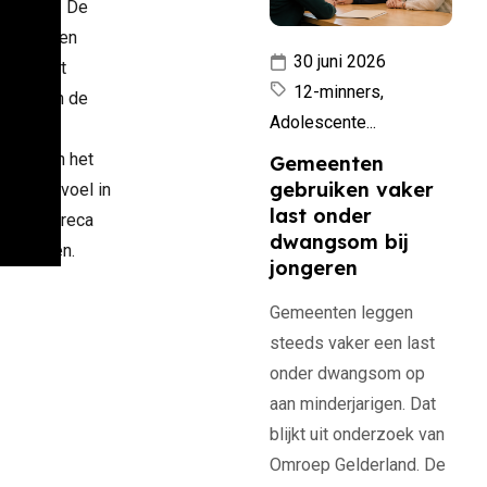
t gebied. De
list is een
30 juni 2026
ument dat
12-minners,
bezit in de
Adolescente...
ca moet
omen en het
Gemeenten
gebruiken vaker
gheidsgevoel in
last onder
nd de horeca
dwangsom bij
verhogen.
jongeren
Gemeenten leggen
steeds vaker een last
onder dwangsom op
aan minderjarigen. Dat
blijkt uit onderzoek van
Omroep Gelderland. De