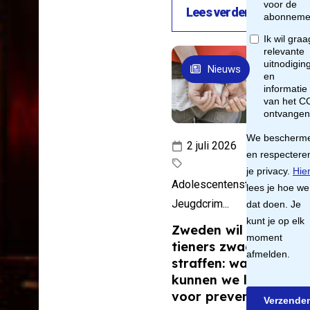
p
Lees verder
ap
Nieuws
ns
t
2 juli 2026
e
Adolescentenstrafrecht,
oe
Jeugdcrim...
Zweden wil jonge
en
tieners zwaarder
straffen: wat
er
kunnen we leren
voor preventie?