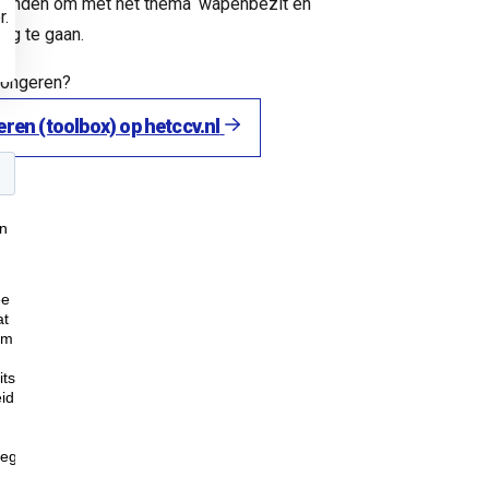
e vinden om met het thema ‘wapenbezit en
r.
ag te gaan.
jongeren?
ren (toolbox) op hetccv.nl