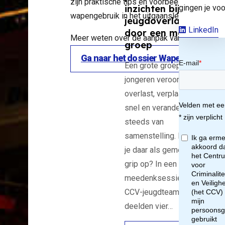
zijn praktische tips en voorbeelden terug t
gingen je voo
inzichten bij
wapengebruik in het uitgaansleven’ aan de sl
jeugdoverlast
LinkedIn
door een mobiele
Meer weten over de aanpak van wapens bij 
or
groep
Ga naar het dossier Wapens en Jonge
Een grote groep
ca
jongeren veroorzaakt
overlast, verplaatst zich
m
snel en verandert
steeds van
on
samenstelling. Hoe krijg
je daar als gemeente
ol
grip op? In een
meedenksessie van het
s
CCV-jeugdteam
deelden vier…