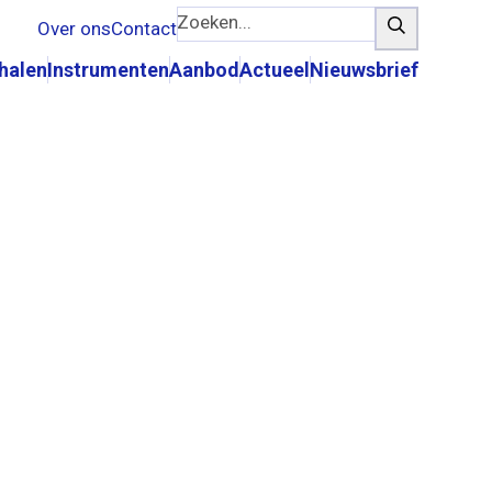
Zoeken...
Zoeken
Over ons
Contact
rhalen
Instrumenten
Aanbod
Actueel
Nieuwsbrief