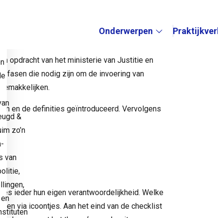
k van wapenbezit onder jongeren. Een
ontrole op wapenbezit horeca
‘ die is
Onderwerpen
Praktijkve
e
en gemeenten.
Submenu:
n opdracht van het ministerie van Justitie en
en
nde fasen die nodig zijn om de invoering van
de
rgemakkelijken.
van
ijen en de definities geïntroduceerd. Vervolgens
eugd &
uim zo’n
a-
s van
litie,
llingen,
oles ieder hun eigen verantwoordelijkheid. Welke
 en
even via icoontjes. Aan het eind van de checklist
stituten