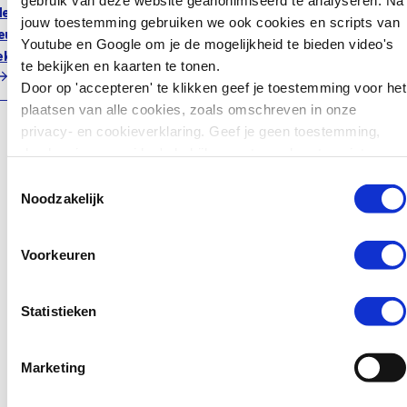
de
verschillende casussen komen tot
jouw toestemming gebruiken we ook cookies en scripts van
Zweden wil jonge
ieuwde
concrete afspraken: wie doet wat
Youtube en Google om je de mogelijkheid te bieden video's
tieners die ernstige
ekaart
als er online zorgwekkende
te bekijken en kaarten te tonen.
misdrijven plegen
berichten worden gesignaleerd.
Door op 'accepteren' te klikken geef je toestemming voor het
zwaarder kunnen
plaatsen van alle cookies, zoals omschreven in onze
straffen. Jongeren van
Download
privacy- en cookieverklaring. Geef je geen toestemming,
15 tot en met 17 jaar
dan kun je geen video's bekijken en tonen kaarten niet.
kunnen daar sinds kort
Download de vernieuwde
in de gevangenis
Toestemmingsselectie
routekaart
Noodzakelijk
terechtkomen in plaats
van…
De routekaart werd
Voorkeuren
ontwikkeld door NHVeilig,
Lees verder
Partner in Crime en het
Centrum voor
Statistieken
Criminaliteitspreventie en
Veiligheid (het CCV) en mede
Nieuws
Marketing
mogelijk gemaakt door het
ministerie van Justitie en