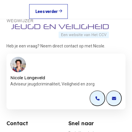
Lees verder
Terug naar de startpagina
Heb je een vraag? Neem direct contact op met Nicole.
Nicole Langeveld
Adviseur jeugdcriminaliteit, Veiligheid en zorg
Open de contactp
Open de 
Contact
Snel naar