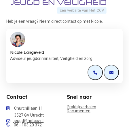
Heb je een vraag? Neem direct contact op met Nicole.
Nicole Langeveld
Adviseur jeugdcriminaliteit, Veiligheid en zorg
Open de contactp
Open de 
Contact
Snel naar
Praktijkverhalen
Churchilllaan 11
Documenten
3527 GV Utrecht
jeugd@hetccv.nl
06 - 103 20 372