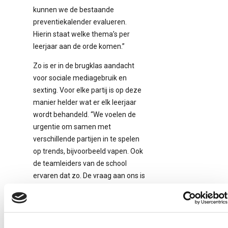
kunnen we de bestaande
preventiekalender evalueren.
Hierin staat welke thema’s per
leerjaar aan de orde komen.”
Zo is er in de brugklas aandacht
voor sociale mediagebruik en
sexting. Voor elke partij is op deze
manier helder wat er elk leerjaar
wordt behandeld. “We voelen de
urgentie om samen met
verschillende partijen in te spelen
op trends, bijvoorbeeld vapen. Ook
de teamleiders van de school
ervaren dat zo. De vraag aan ons is
of we daar een aanbod op moeten
organiseren, bijvoorbeeld in de
vorm van voorlichting. Dan moeten
we dus stilstaan bij de vraag hoe