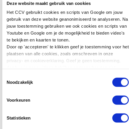
Deze website maakt gebruik van cookies
we dat inbedden in onze school,
hoe we zorgen dat het hier goed
Het CCV gebruikt cookies en scripts van Google om jouw
landt en wie je voor zo’n aanbod
gebruik van deze website geanonimiseerd te analyseren. Na
moet benaderen.”
jouw toestemming gebruiken we ook cookies en scripts van
Youtube en Google om je de mogelijkheid te bieden video's
Meerwaarde
te bekijken en kaarten te tonen.
Door op 'accepteren' te klikken geef je toestemming voor het
samenwerking
plaatsen van alle cookies, zoals omschreven in onze
privacy- en cookieverklaring. Geef je geen toestemming,
Sinds de opstart van de
dan kun je geen video's bekijken en tonen kaarten niet.
samenwerking tussen het CJG en
Were Di is de communicatie
Toestemmingsselectie
verbeterd, bespreken ze
Noodzakelijk
casuïstiek anoniem en kunnen ze
elkaar makkelijker vinden.
Voorkeuren
Timmermans: “Sinds ik fysiek op
school ben, is de verbinding
versterkt. De zorg is dichterbij de
Statistieken
school gekomen en voor ons als