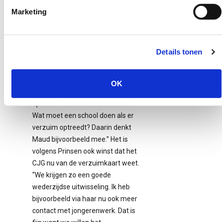
CJG is het onderwijs nu dichterbij.
Marketing
We kunnen elkaar beter vinden.”
Prinsen ervaart dat ook zo: “We
nemen op deze manier letterlijk
Details tonen
een kijkje in elkaars keuken. Om je
een voorbeeld te geven. Een tijdje
terug maakten we afspraken met
OK
leerplicht over het opnieuw
opzetten van een verzuimkaart.
Wat moet een school doen als er
verzuim optreedt? Daarin denkt
Maud bijvoorbeeld mee.” Het is
volgens Prinsen ook winst dat het
CJG nu van de verzuimkaart weet.
“We krijgen zo een goede
wederzijdse uitwisseling. Ik heb
bijvoorbeeld via haar nu ook meer
contact met jongerenwerk. Dat is