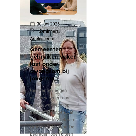
30 juni 2026
12-minners,
Adolescente...
Gemeenten
gebruiken vaker
last onder
dwangsom bij
jongeren
Gemeenten leggen
steeds vaker een last
onder dwangsom op
aan minderjarigen. Dat
blijkt uit onderzoek van
Omroep Gelderland. De
bedragen lopen uiteen