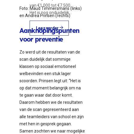
van €1.000 tot €7.500.
Foto: Maud Timmersmans (links)
Het is nog onduidelijk…
en Andrea Prinsen (rechts)
Lees verder
Aanknopingspunten
voor preventie
Zo werd uit de resultaten van de
scan duidelijk dat sommige
klassen op sociaal emotioneel
welbevinden een stuk lager
scoorden. Prinsen legt uit: “Het is
op dat moment belangrijk om na
te gaan waar dat door komt.
Daarom hebben we de resultaten
van de scan gepresenteerd aan
alle teamleiders van school en zijn
met hen in gesprek gegaan.
Samen zochten we naar mogelijke