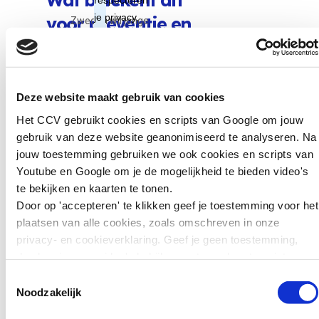
voor preventie en
Zweden wil jonge
tieners die ernstige
benadering?
misdrijven plegen
zwaarder kunnen
Volgens Rick van der Rest heb je
straffen. Jongeren van
Deze website maakt gebruik van cookies
de meeste kans op effect als je je
15 tot en met 17 jaar
richt op mannen van 18–25 én 31–
Het CCV gebruikt cookies en scripts van Google om jouw
kunnen daar sinds kort
40 jaar. Laat deze mannen zien
gebruik van deze website geanonimiseerd te analyseren. Na
in de gevangenis
wat er mis kan gaan als ze iemand
jouw toestemming gebruiken we ook cookies en scripts van
terechtkomen in plaats
‘even een gunst’ doen,
Youtube en Google om je de mogelijkheid te bieden video's
van…
bijvoorbeeld door je bankrekening
te bekijken en kaarten te tonen.
uit te lenen aan een vriend.
Door op 'accepteren' te klikken geef je toestemming voor het
Lees verder
plaatsen van alle cookies, zoals omschreven in onze
Bron:
Secondant: Wie zijn de
privacy- en cookieverklaring. Geef je geen toestemming,
mensen die geld ontvangen uit
dan kun je geen video's bekijken en tonen kaarten niet.
online fraude?
Nieuws
Toestemmingsselectie
Noodzakelijk
Binnen de City Deal Lokale
Weerbaarheid Cybercrime