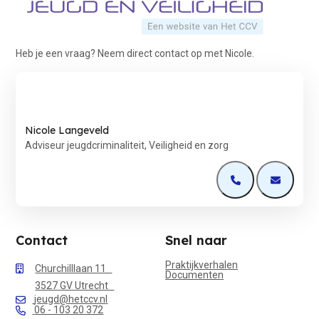
Heb je een vraag? Neem direct contact op met Nicole.
Nicole Langeveld
Adviseur jeugdcriminaliteit, Veiligheid en zorg
Open de contactp
Open de 
Contact
Snel naar
Praktijkverhalen
Churchilllaan 11
Documenten
3527 GV Utrecht
jeugd@hetccv.nl
06 - 103 20 372