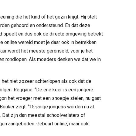
ing die het kind of het gezin krijgt. Hij stelt
worden gehoord en ondersteund. En dat deze
stad speelt en dus ook de directe omgeving betrekt
De online wereld moet je daar ook in betrekken.
Daar wordt het meeste geronseld; voor je het
ven rondlopen. Als moeders denken we dat we in
het niet zozeer achterlopen als ook dat de
olgen. Reggane: “De ene keer is een jongere
gon het vroeger met een snoepje stelen, nu gaat
Bouker zegt: “15-jarige jongens worden nu al
. Dat zijn dan meestal schoolverlaters of
ijgen aangeboden. Gebeurt online, maar ook