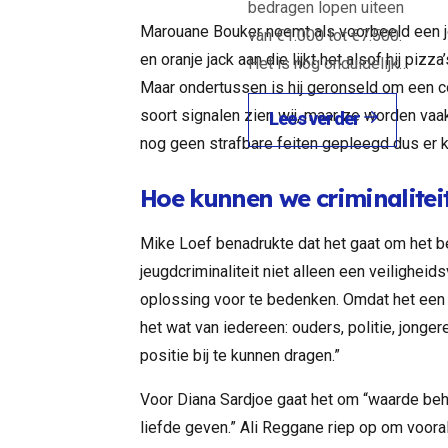
bedragen lopen uiteen
Marouane Bouker noemt als voorbeeld een 
van €1.000 tot €7.500.
en oranje jack aan die lijkt het alsof hij piz
Het is nog onduidelijk…
Maar ondertussen is hij geronseld om een cok
soort signalen zien wij, maar ze worden vaa
Lees verder
nog geen strafbare feiten gepleegd dus er 
Hoe kunnen we criminalite
Mike Loef benadrukte dat het gaat om het be
jeugdcriminaliteit niet alleen een veiligheid
oplossing voor te bedenken. Omdat het een 
het wat van iedereen: ouders, politie, jonge
positie bij te kunnen dragen.”
Voor Diana Sardjoe gaat het om “waarde beh
liefde geven.” Ali Reggane riep op om vooral 