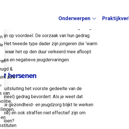
ntwikkelingen in de jeugdcriminaliteit
Onderwerpen
Praktijkve
e
elm over 2 soorten daders met asociaal gedrag:
Submenu:
t zijn op voordeel. De oorzaak van hun gedrag
en
. Het tweede type dader zijn jongeren die ‘warm
de
n waar het op den duur verkeerd mee afloopt.
trauma en negatieve jeugdervaringen.
van
eugd &
igt hersenen
uim zo’n
a-
le uitsluiting het voorste gedeelte van de
s van
mineel) gedrag bevordert. Als je weet dat
litie,
lijke gezondheid- en jeugdzorg blijkt te werken
llingen,
ie) en ook straffen niet effectief zijn om
 en
l doen?
stituten