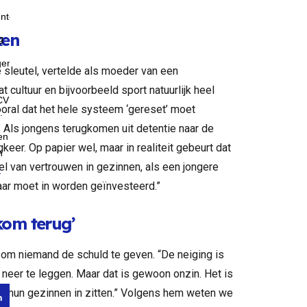
ken
 sleutel, vertelde als moeder van een
cultuur en bijvoorbeeld sport natuurlijk heel
vooral dat het hele systeem ‘gereset’ moet
.” Als jongens terugkomen uit detentie naar de
keer. Op papier wel, maar in realiteit gebeurt dat
tel van vertrouwen in gezinnen, als een jongere
Daar moet in worden geïnvesteerd.”
kom terug’
 om niemand de schuld te geven. “De neiging is
 neer te leggen. Maar dat is gewoon onzin. Het is
n hun gezinnen in zitten.” Volgens hem weten we