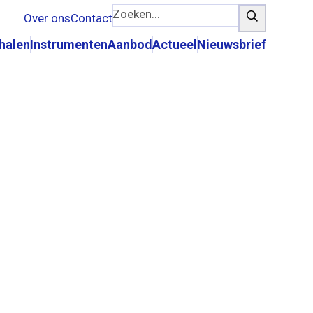
Zoeken...
Zoeken
Over ons
Contact
rhalen
Instrumenten
Aanbod
Actueel
Nieuwsbrief