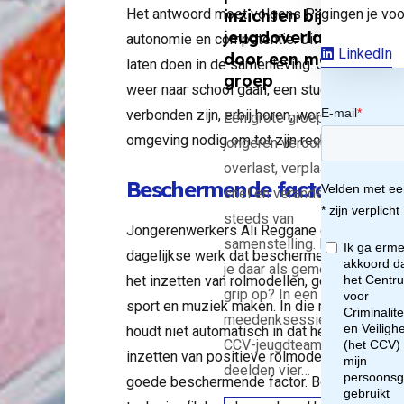
Het antwoord moet volgens Peer van der H
gingen je voo
inzichten bij
m
jeugdoverlast
autonomie en competentie. Uit recent onderzo
LinkedIn
door een mobiele
laten doen in de samenleving. Jongeren hebb
imi
groep
weer naar school gaan, een studie volgen o
verbonden zijn, erbij horen, worden gezien 
Een grote groep
lite
omgeving nodig om tot zijn recht te komen.
jongeren veroorzaakt
overlast, verplaatst zich
te
Beschermende factoren
snel en verandert
steeds van
or
Jongerenwerkers Ali Reggane en Marouane B
samenstelling. Hoe krijg
dagelijkse werk dat beschermende factoren,
je daar als gemeente
het inzetten van rolmodellen, goede ingange
ome
grip op? In een
sport en muziek maken. In die muziek komt v
meedenksessie van het
houdt niet automatisch in dat het geweld sti
CCV-jeugdteam
inzetten van positieve rolmodellen in een 
deelden vier…
goede beschermende factor. Bouker: “Jonge