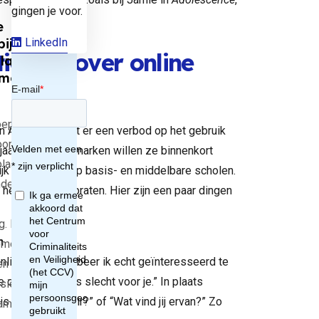
gingen je voor.
e
LinkedIn
bij
tieners over online
last
mobiele
oep
In Australië komt er een verbod op het gebruik
oorzaakt
jaar, en in Denemarken willen ze binnenkort
plaatst zich
jk is dat al zo op basis- en middelbare scholen.
ndert
 helpt? Samen praten. Hier zijn een paar dingen
. Hoe krijg
n
gemeente
nline kijken, probeer ik echt geïnteresseerd te
en
 dat?” of “Dat is slecht voor je.” In plaats
ie van het
s dit zo populair?” of “Wat vind jij ervan?” Zo
eam