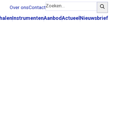
Zoeken...
Zoeken
Over ons
Contact
rhalen
Instrumenten
Aanbod
Actueel
Nieuwsbrief