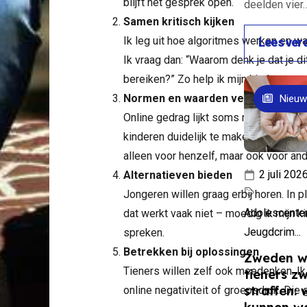
blijft het gesprek open.
deelden vier
ld keek
Samen kritisch kijken
ze
Ik leg uit hoe algoritmes werken en w
Lees ver
sproken
Ik vraag dan: “Waarom denk je dat je di
 Netflix
bereiken?” Zo help ik mijn kinderen om
 er een
Normen en waarden versterken
Nieuw
kelijk
Online gedrag lijkt soms niet verbond
aan over.
kinderen duidelijk te maken dat wat z
dat de
alleen voor henzelf, maar ook voor and
echt is –
2 juli 202
Alternatieven bieden
et. De serie
Jongeren willen graag erbij horen. In 
een
Adolescenten
dat werkt vaak niet – moedig ik mijn k
, maar
Jeugdcrim...
spreken.
sche
Betrekken bij oplossingen
Zweden wi
zien hoe
Tieners willen zelf ook meedenken. Ik
tieners z
 verstrikt
straffen: 
online negativiteit of groepsdruk. Di
raken in