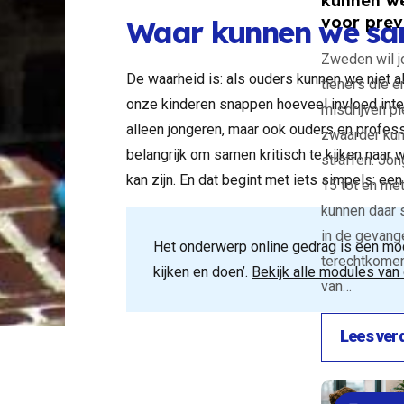
kunnen we
voor prev
e wereld.
Waar kunnen we sam
ld vroeg
Zweden wil 
 “Kan ik
De waarheid is: als ouders kunnen we niet a
tieners die e
s moeder
onze kinderen snappen hoeveel invloed intern
misdrijven p
jn werk als
alleen jongeren, maar ook ouders en profess
zwaarder ku
r
belangrijk om samen kritisch te kijken naar w
straffen. Jo
minaliteit
kan zijn. En dat begint met iets simpels: ee
15 tot en met
 leren?”
kunnen daar 
in de gevang
 door
Het onderwerp online gedrag is een mod
terechtkomen
Langeveld,
kijken en doen’.
Bekijk alle modules van 
van…
iseur
minaliteit
Lees ver