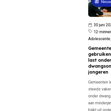
Nieuw
30 juni 2
12-minner
Adolescente..
Gemeent
gebruiken
last onde
dwangsom
jongeren
Gemeenten l
steeds vaker
onder dwan
aan minderjar
blijkt uit on