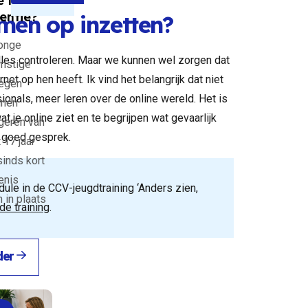
 leren
entie?
en op inzetten?
jonge
lles controleren. Maar we kunnen wel zorgen dat
rnstige
et op hen heeft. Ik vind het belangrijk dat niet
legen
ionals, meer leren over de online wereld. Het is
nnen
at je online ziet en te begrijpen wat gevaarlijk
ngeren van
n goed gesprek.
 17 jaar
sinds kort
enis
ule in de CCV-jeugdtraining ‘Anders zien,
 in plaats
de training
.
der