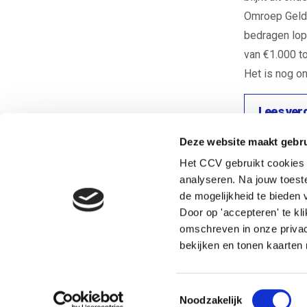
Omroep Geld
bedragen lop
van €1.000 to
Het is nog on
Lees ver
Terug naar de startpagina
Deze website maakt gebru
Het CCV gebruikt cookies 
analyseren. Na jouw toes
Heb je een vraag? Neem direct contact op met Nicole.
de mogelijkheid te bieden v
Door op 'accepteren' te kl
omschreven in onze privac
Nicole Langeveld
bekijken en tonen kaarten 
Adviseur jeugdcriminaliteit, Veiligheid en zo
Toestemmingsselectie
Noodzakelijk