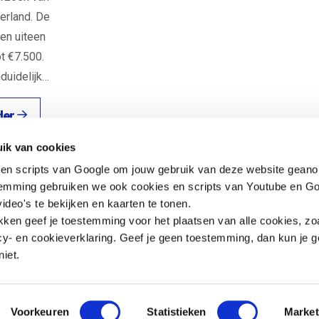
erland. De
en uiteen
t €7.500.
duidelijk…
der
Contact
Snel naar
ik van cookies
en scripts van Google om jouw gebruik van deze website geano
Praktijkverhalen
Churchilllaan 11
Documenten
temming gebruiken we ook cookies en scripts van Youtube en Go
3527 GV Utrecht
ideo's te bekijken en kaarten te tonen.
jeugd@hetccv.nl
ikken geef je toestemming voor het plaatsen van alle cookies, zo
06 - 103 20 372
y- en cookieverklaring. Geef je geen toestemming, dan kun je g
niet.
rg
Open de contactpopup
Open de contactpopup
Voorkeuren
Statistieken
Market