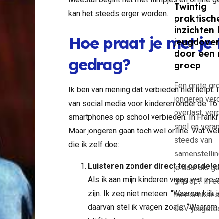
Twintig
kan het steeds erger worden.
praktisch
n
inzichten 
H
oe praat je met je 
jeugdover
lin
door een 
gedrag?
groep
Een grote gr
Ik ben van mening dat verbieden niet helpt. 
jongeren ver
van social media voor kinderen onder de 16 
rel
overlast, ver
smartphones op school verbieden. In Frankri
snel en vera
Maar jongeren gaan toch wel online. Wat wél
steeds van
die ik zelf doe:
samenstelling
Luisteren zonder direct te oordele
je daar als 
Als ik aan mijn kinderen vraag wat ze o
grip op? In e
cence
al
zijn. Ik zeg niet meteen: “Waarom kijk je
meedenksess
 CCV-
daarvan stel ik vragen zoals: “Waarom i
CCV-jeugdt
r Nicole