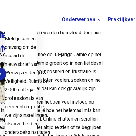
t
op de
deel online af. En eerlijk is eerlijk: hen daarin
ebben hun telefoon altijd in de hand. Ze scrollen
k ook
Onderwerpen
Praktijkve
hoogte
n ik de Netflix-serie
Adolescence
keek, werd ik
deze
ier
waarop jongeren worden beïnvloed door hun
Submenu:
Meld je aan en
hten
ontvang om de
s dat het laat zien hoe de 13-jarige Jamie op het
maand de
 een slecht gezin. Jamie groeit op in een liefdevol
nieuwsbrief van
ne groepen waar veel boosheid en frustratie is.
Wegwijzer Jeugd &
s
ch alleen of buitengesloten voelen, zoeken online
opup
ontactpopup
Veiligheid. Ruim zo’n
 begrijpen – maar dat kan ook gevaarlijk zijn.
2.000 collega-
professionals van
weten: online groepen hebben veel invloed op
gemeenten, politie,
 in
Adolescence
zie je hoe het helemaal mis kan
6
welzijnsinstellingen,
e dat doorgronden. Online chatten en scrollen
naliteit,
rijksoverheid en
rt, is voor ons niet altijd te zien of te begrijpen.
onderzoeksinstituten
esprekken. Maar zoals bij Jamie in
Adolescence
,