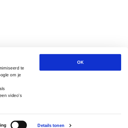
OK
nimiseerd te
Wegwijzer Jeugd en Veiligheid is een website
ogle om je
van het CCV.
als
een video's
ing
Details tonen