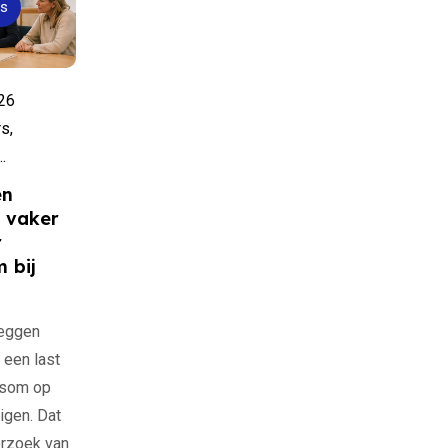
s
026
s,
.
en
 vaker
r
 bij
eggen
 een last
gsom op
igen. Dat
derzoek van