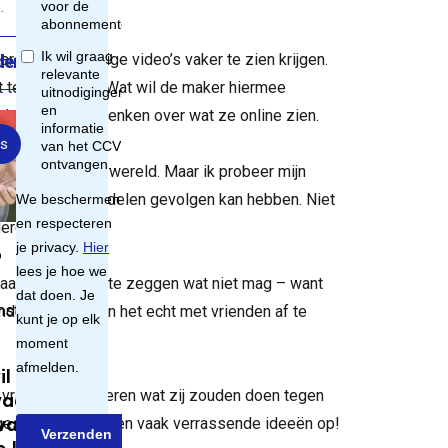
…
aarom ze sommige video’s vaker te zien krijgen.
der
t te zien krijgt? Wat wil de maker hiermee
 kritisch na te denken over wat ze online zien.
s
en met de echte wereld. Maar ik probeer mijn
e online doen of delen gevolgen kan hebben. Niet
eren.
6
plaats van alleen te zeggen wat niet mag – want
strafrecht,
inderen aan om in het echt met vrienden af te
l jonge
 vraag mijn kinderen wat zij zouden doen tegen
waarder
wat
e gesprekken leveren vaak verrassende ideeën op!