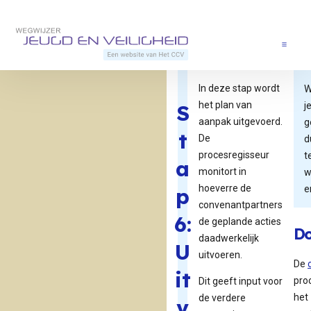
Direct naar content
Terug naar de startpagina
Menu
In deze stap wordt
W
het
plan van
S
j
aanpak
uitgevoerd.
g
t
De
d
procesregisseur
t
a
monitort in
w
hoeverre de
p
e
convenantpartners
6:
de geplande acties
Do
daadwerkelijk
U
uitvoeren.
De
it
pro
Dit geeft input voor
het
de verdere
v