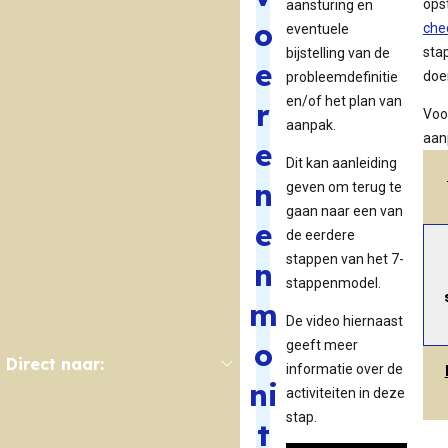
ops
aansturing en
o
che
eventuele
sta
bijstelling van de
e
doe
probleemdefinitie
en/of het
plan van
r
Voo
aanpak
.
aan
e
Dit kan aanleiding
n
geven om terug te
gaan naar een van
e
de eerdere
stappen van het 7-
n
stappenmodel.
m
De video hiernaast
o
geeft meer
Direct naar:
informatie over de
ni
activiteiten in deze
stap.
t