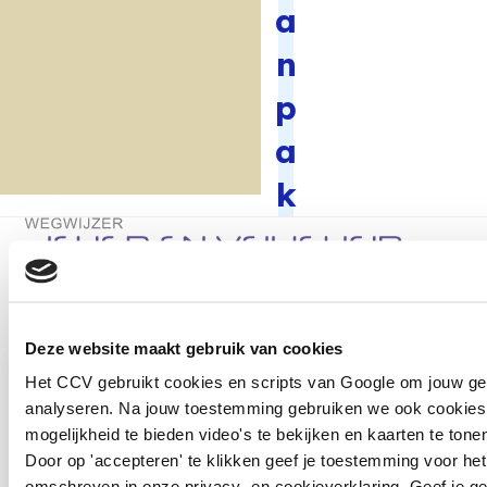
a
n
p
a
k
Terug naar de startpagina
Heb je een vraag? Neem direct contact op met Nicole.
Deze website maakt gebruik van cookies
Het CCV gebruikt cookies en scripts van Google om jouw ge
analyseren. Na jouw toestemming gebruiken we ook cookies 
Nicole Langeveld
mogelijkheid te bieden video's te bekijken en kaarten te tone
Adviseur jeugdcriminaliteit, Veiligheid en zorg
Door op 'accepteren' te klikken geef je toestemming voor het
omschreven in onze privacy- en cookieverklaring. Geef je g